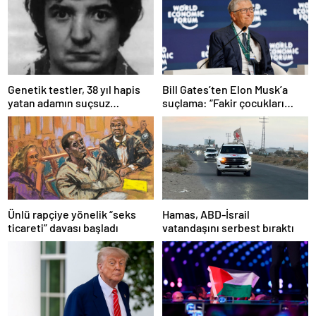
Bill Gates’ten Elon Musk’a
Genetik testler, 38 yıl hapis
suçlama: “Fakir çocukları
yatan adamın suçsuz
öldürdü”
olduğunu ortaya çıkardı
Ünlü rapçiye yönelik “seks
Hamas, ABD-İsrail
ticareti” davası başladı
vatandaşını serbest bıraktı