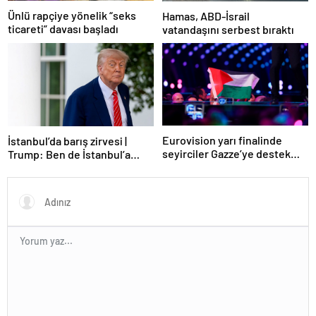
Ünlü rapçiye yönelik “seks
Hamas, ABD-İsrail
ticareti” davası başladı
vatandaşını serbest bıraktı
Eurovision yarı finalinde
İstanbul’da barış zirvesi |
seyirciler Gazze’ye destek
Trump: Ben de İstanbul’a
verdi
gidebilirim