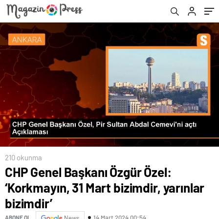
210 okunma
CHP Genel Başkanı Özgür Özel:
‘Korkmayın, 31 Mart bizimdir, yarınlar
bizimdir’
14 Mart 2024 00:54
ABONE OL
News