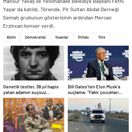
Mansur Yavaş ile Yenimahalle Belediye Başkanı Fethi
Yaşar da katıldı. Törende, Pir Sultan Abdal Derneği
Semah grubunun gösterisinin ardından Mercan
Erzincan konser verdi.
Bizim
Demokratlar
İnsanlar
İttifakı
Türk
Bill Gates’ten Elon Musk’a
Genetik testler, 38 yıl hapis
suçlama: “Fakir çocukları
yatan adamın suçsuz
öldürdü”
olduğunu ortaya çıkardı