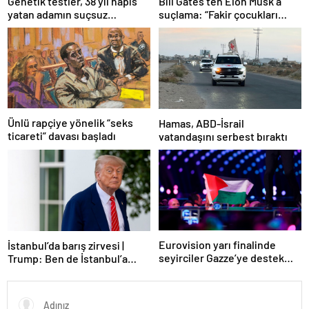
Bill Gates’ten Elon Musk’a
Genetik testler, 38 yıl hapis
suçlama: “Fakir çocukları
yatan adamın suçsuz
öldürdü”
olduğunu ortaya çıkardı
Ünlü rapçiye yönelik “seks
Hamas, ABD-İsrail
ticareti” davası başladı
vatandaşını serbest bıraktı
Eurovision yarı finalinde
İstanbul’da barış zirvesi |
seyirciler Gazze’ye destek
Trump: Ben de İstanbul’a
verdi
gidebilirim