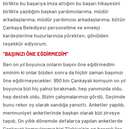
birlikte bu başarıya imza attığım bu başarı hikayesini
birlikte yazdığım başkan yardımcılarıma, müdür
arkadaşlarıma, müdür yardımcısı arkadaşlarıma, bütün
Çankaya Belediyesi personelime ve emekçi
kardeşlerime huzurlarınıza yürekten, gönülden
teşekkür ediyorum.
“BAŞINIZI ÖNE EĞDİRMEDİM”
Ben on yıl boyunca onların başını öne eğdirmedim
eminim ki onlar bizden sonra da hiçbir zaman başımızı
öne eğdirmeyecekler. 950 bin Çankayalı komşum on yıl
boyunca bizi hiç yalnız bırakmadı, hep yanımızda oldu,
hep destek oldu. Bizim çalışmalarımızı gördü. Seçimde
bunu rekor oy olarak sandığa yansıttı. Anketler yapıldı,
memnuniyet anketlerinde başkan olarak bizi zirveye
taşıdı. On yıllık dönemde defalarca yapılan anketlerde
Çankayalı komşularımız bizi Türkiye’nin en başarılı ilçe