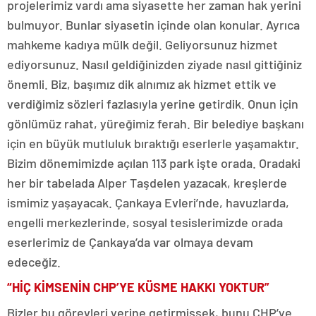
projelerimiz vardı ama siyasette her zaman hak yerini
bulmuyor. Bunlar siyasetin içinde olan konular. Ayrıca
mahkeme kadıya mülk değil. Geliyorsunuz hizmet
ediyorsunuz. Nasıl geldiğinizden ziyade nasıl gittiğiniz
önemli. Biz, başımız dik alnımız ak hizmet ettik ve
verdiğimiz sözleri fazlasıyla yerine getirdik. Onun için
gönlümüz rahat, yüreğimiz ferah. Bir belediye başkanı
için en büyük mutluluk bıraktığı eserlerle yaşamaktır.
Bizim dönemimizde açılan 113 park işte orada. Oradaki
her bir tabelada Alper Taşdelen yazacak, kreşlerde
ismimiz yaşayacak. Çankaya Evleri’nde, havuzlarda,
engelli merkezlerinde, sosyal tesislerimizde orada
eserlerimiz de Çankaya’da var olmaya devam
edeceğiz.
“HİÇ KİMSENİN CHP’YE KÜSME HAKKI YOKTUR”
Bizler bu görevleri yerine getirmişsek, bunu CHP’ye