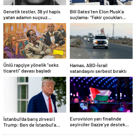
Bill Gates’ten Elon Musk’a
Genetik testler, 38 yıl hapis
suçlama: “Fakir çocukları
yatan adamın suçsuz
öldürdü”
olduğunu ortaya çıkardı
Ünlü rapçiye yönelik “seks
Hamas, ABD-İsrail
ticareti” davası başladı
vatandaşını serbest bıraktı
Eurovision yarı finalinde
İstanbul’da barış zirvesi |
seyirciler Gazze’ye destek
Trump: Ben de İstanbul’a
verdi
gidebilirim