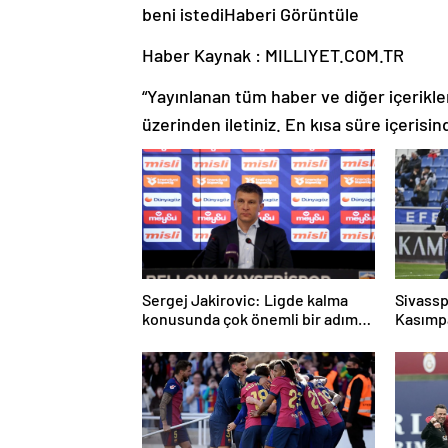
beni istedi
Haberi Görüntüle
Haber Kaynak : MILLIYET.COM.TR
“Yayınlanan tüm haber ve diğer içerikler i
üzerinden iletiniz. En kısa süre içerisin
Sergej Jakirovic: Ligde kalma
Sivassp
konusunda çok önemli bir adım
Kasımp
attık