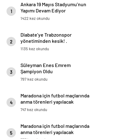
Ankara 19 Mayıs Stadyumu’nun
Yapımı Devam Ediyor
1
1422 kez okundu
Diabate’ye Trabzonspor
yönetiminden kesik! .
2
1135 kez okundu
Süleyman Enes Emrem
Şampiyon Oldu
3
797 kez okundu
Maradona için futbol maçlarında
anma törenleri yapılacak
4
747 kez okundu
Maradona için futbol maçlarında
anma törenleri yapılacak
5