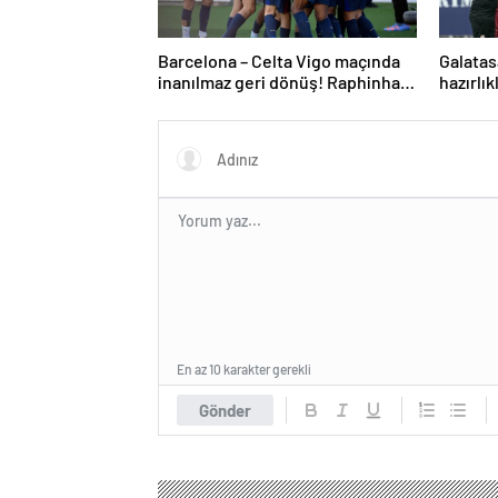
Barcelona – Celta Vigo maçında
Galatas
inanılmaz geri dönüş! Raphinha
hazırlık
maça damga vurdu
En az 10 karakter gerekli
Gönder