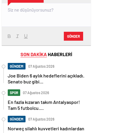
GÖNDER
SON DAKİKA
HABERLERİ
GÜNDEM
07 Ağustos 2026
Joe Biden 6 aylık hedeflerini açıkladı.
Senato buz gibi…
SPOR
07 Ağustos 2026
En fazla kızaran takım Antalyaspor!
Tam 5 futbolcu….
GÜNDEM
07 Ağustos 2026
Norweç silahlı kuvvetleri kadınlardan