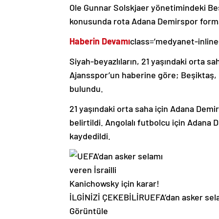
Ole Gunnar Solskjaer yönetimindeki Beş
konusunda rota Adana Demirspor formas
Haberin Devamı
class=’medyanet-inline
Siyah-beyazlıların, 21 yaşındaki orta sah
Ajansspor’un haberine göre; Beşiktaş,
bulundu.
21 yaşındaki orta saha için Adana Demir
belirtildi. Angolalı futbolcu için Adana
kaydedildi.
İLGİNİZİ ÇEKEBİLİR
UEFA’dan asker sela
Görüntüle