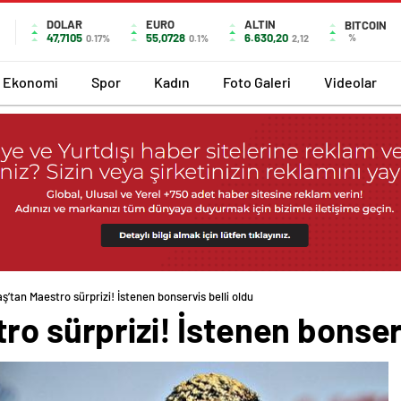
DOLAR
EURO
ALTIN
BITCOIN
47,7105
55,0728
6.630,20
%
0.17%
0.1%
2,12
Ekonomi
Spor
Kadın
Foto Galeri
Videolar
ş’tan Maestro sürprizi! İstenen bonservis belli oldu
ro sürprizi! İstenen bonserv