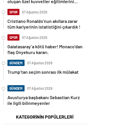
oluşan özel kuvvetler eğitimlerini
başlattı.
SPOR
07 Ağustos 2026
Cristiano Ronaldo’nun akıllara zarar
tüm kariyerinin istatistiğini çıkardık !
SPOR
07 Ağustos 2026
Galatasaray’a kötü haber! Monaco’dan
flaş Onyekuru kararı.
GÜNDEM
07 Ağustos 2026
Trump’tan seçim sonrası ilk mülakat
GÜNDEM
07 Ağustos 2026
Avusturya başbakanı Sebastian Kurz
ile ilgili bilinmeyenler
KATEGORİNİN POPÜLERLERİ