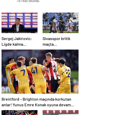
737 kez okundu
Sergej Jakirovic:
Sivasspor kritik
Ligde kalma
maçta
konusunda çok
Kasımpaşa’ya
önemli bir adım
mağlup!
attık
Brentford – Brighton maçında korkutan
anlar! Yunus Emre Konak oyuna devam
edemedi…