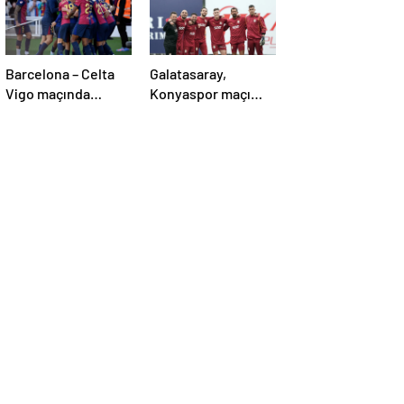
Barcelona – Celta
Galatasaray,
Vigo maçında
Konyaspor maçı
inanılmaz geri
hazırlıklarına
dönüş! Raphinha
başladı!
maça damga vurdu