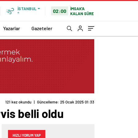
İMSAK'A
İSTANBUL
02:00
KALAN SÜRE
°
Yazarlar
Gazeteler
121 kez okundu
|
Güncelleme: 25 Ocak 2025 01:33
is belli oldu
HIZLI YORUM YAP