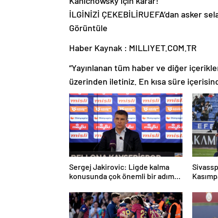
İLGİNİZİ ÇEKEBİLİR
UEFA’dan asker sela
Görüntüle
Haber Kaynak : MILLIYET.COM.TR
“Yayınlanan tüm haber ve diğer içerikler i
üzerinden iletiniz. En kısa süre içerisin
Sergej Jakirovic: Ligde kalma
Sivassp
konusunda çok önemli bir adım
Kasımp
attık