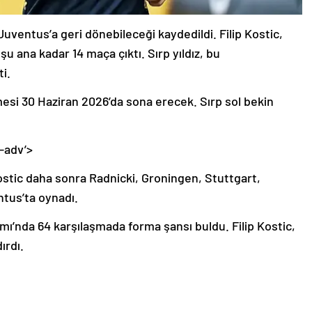
uventus’a geri dönebileceği kaydedildi. Filip Kostic,
şu ana kadar 14 maça çıktı. Sırp yıldız, bu
ti.
şmesi 30 Haziran 2026’da sona erecek. Sırp sol bekin
-adv’>
ostic daha sonra Radnicki, Groningen, Stuttgart,
tus’ta oynadı.
kımı’nda 64 karşılaşmada forma şansı buldu. Filip Kostic,
ırdı.