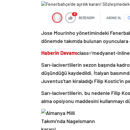
0
BEĞENDİM
ABONE OL
Jose Mourinho yönetimindeki Fenerbahçe
dönemde takımda bulunan oyunculara dai
Haberin Devamı
class=’medyanet-inline
Sarı-lacivertlilerin sezon başında kadros
düşündüğü kaydedildi. İtalyan basının
Juventus’tan kiraladığı Filip Kostic’in
Sarı-lacivertlilerin, bu nedenle Filip K
alma opsiyonu maddesini kullanmayı düş