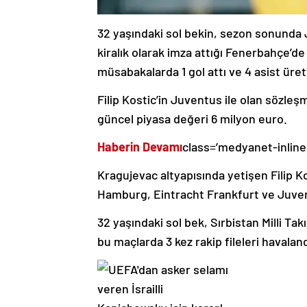
32 yaşındaki sol bekin, sezon sonunda J
kiralık olarak imza attığı Fenerbahçe’de 
müsabakalarda 1 gol attı ve 4 asist üret
Filip Kostic’in Juventus ile olan sözle
güncel piyasa değeri 6 milyon euro.
Haberin Devamı
class=’medyanet-inline
Kragujevac altyapısında yetişen Filip K
Hamburg, Eintracht Frankfurt ve Juven
32 yaşındaki sol bek, Sırbistan Milli Ta
bu maçlarda 3 kez rakip fileleri havaland