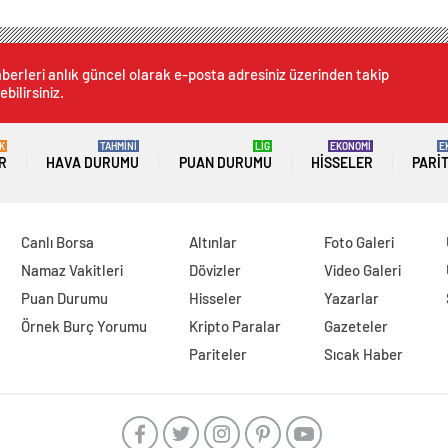
berleri anlık güncel olarak e-posta adresiniz üzerinden takip
ebilirsiniz.
K
TAHMİNİ
LİG
EKONOMİ
E
R
HAVA DURUMU
PUAN DURUMU
HISSELER
PARI
Canlı Borsa
Altınlar
Foto Galeri
Namaz Vakitleri
Dövizler
Video Galeri
Puan Durumu
Hisseler
Yazarlar
Örnek Burç Yorumu
Kripto Paralar
Gazeteler
Pariteler
Sıcak Haber