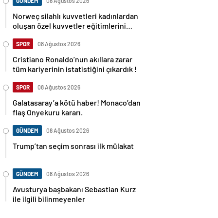
GÜNDEM
08 Ağustos 2026
Norweç silahlı kuvvetleri kadınlardan
oluşan özel kuvvetler eğitimlerini
başlattı.
SPOR
08 Ağustos 2026
Cristiano Ronaldo’nun akıllara zarar
tüm kariyerinin istatistiğini çıkardık !
SPOR
08 Ağustos 2026
Galatasaray’a kötü haber! Monaco’dan
flaş Onyekuru kararı.
GÜNDEM
08 Ağustos 2026
Trump’tan seçim sonrası ilk mülakat
GÜNDEM
08 Ağustos 2026
Avusturya başbakanı Sebastian Kurz
ile ilgili bilinmeyenler