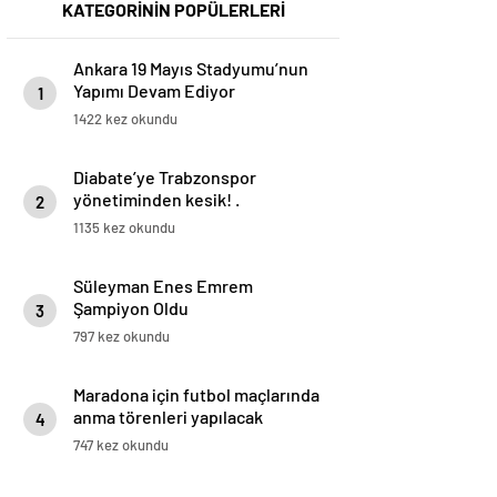
KATEGORİNİN POPÜLERLERİ
Ankara 19 Mayıs Stadyumu’nun
Yapımı Devam Ediyor
1
1422 kez okundu
Diabate’ye Trabzonspor
yönetiminden kesik! .
2
1135 kez okundu
Süleyman Enes Emrem
Şampiyon Oldu
3
797 kez okundu
Maradona için futbol maçlarında
anma törenleri yapılacak
4
747 kez okundu