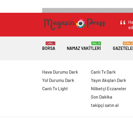
Ha
ed
CANLI
ANLIK
GÜNLÜ
BORSA
NAMAZ VAKITLERI
GAZETELE
Hava Durumu Dark
Canlı Tv Dark
Yol Durumu Dark
Yayın Akışları Dark
Canlı Tv Light
Nöbetçi Eczaneler
Son Dakika
takipçi satın al