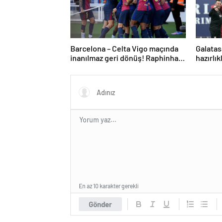
Barcelona – Celta Vigo maçında
Galatas
inanılmaz geri dönüş! Raphinha
hazırlık
maça damga vurdu
En az 10 karakter gerekli
Gönder