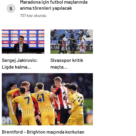
Maradona için futbol maçlarında
anma törenleri yapılacak
5
737 kez okundu
Sergej Jakirovic:
Sivasspor kritik
Ligde kalma
maçta
konusunda çok
Kasımpaşa’ya
önemli bir adım
mağlup!
attık
Brentford – Brighton maçında korkutan