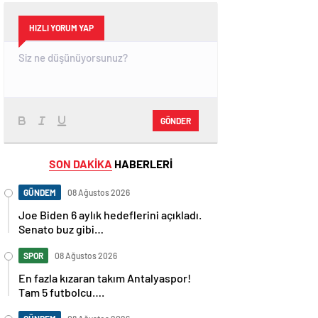
HIZLI YORUM YAP
GÖNDER
SON DAKİKA
HABERLERİ
GÜNDEM
08 Ağustos 2026
Joe Biden 6 aylık hedeflerini açıkladı.
Senato buz gibi…
SPOR
08 Ağustos 2026
En fazla kızaran takım Antalyaspor!
Tam 5 futbolcu….