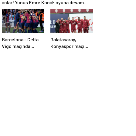
anlar! Yunus Emre Konak oyuna devam
edemedi…
Barcelona – Celta
Galatasaray,
Vigo maçında
Konyaspor maçı
inanılmaz geri
hazırlıklarına
dönüş! Raphinha
başladı!
maça damga vurdu