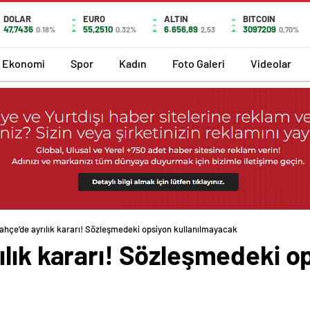
DOLAR
EURO
ALTIN
BITCOIN
47,7436
55,2510
6.656,89
3097209
0.18%
0.32%
2,53
0,70%
Ekonomi
Spor
Kadın
Foto Galeri
Videolar
ahçe’de ayrılık kararı! Sözleşmedeki opsiyon kullanılmayacak
lık kararı! Sözleşmedeki o