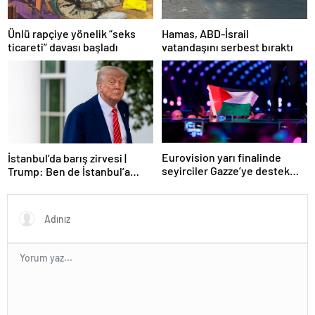
Ünlü rapçiye yönelik “seks
Hamas, ABD-İsrail
ticareti” davası başladı
vatandaşını serbest bıraktı
Eurovision yarı finalinde
İstanbul’da barış zirvesi |
seyirciler Gazze’ye destek
Trump: Ben de İstanbul’a
verdi
gidebilirim