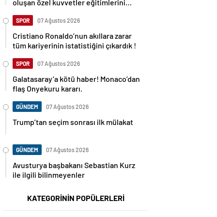
oluşan özel kuvvetler eğitimlerini
başlattı.
SPOR
07 Ağustos 2026
Cristiano Ronaldo’nun akıllara zarar
tüm kariyerinin istatistiğini çıkardık !
SPOR
07 Ağustos 2026
Galatasaray’a kötü haber! Monaco’dan
flaş Onyekuru kararı.
GÜNDEM
07 Ağustos 2026
Trump’tan seçim sonrası ilk mülakat
GÜNDEM
07 Ağustos 2026
Avusturya başbakanı Sebastian Kurz
ile ilgili bilinmeyenler
KATEGORİNİN POPÜLERLERİ