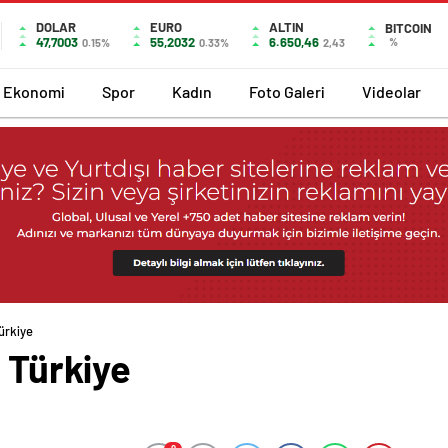
DOLAR
EURO
ALTIN
BITCOIN
47,7003
55,2032
6.650,46
%
0.15%
0.33%
2,43
Ekonomi
Spor
Kadın
Foto Galeri
Videolar
Türkiye
e Türkiye