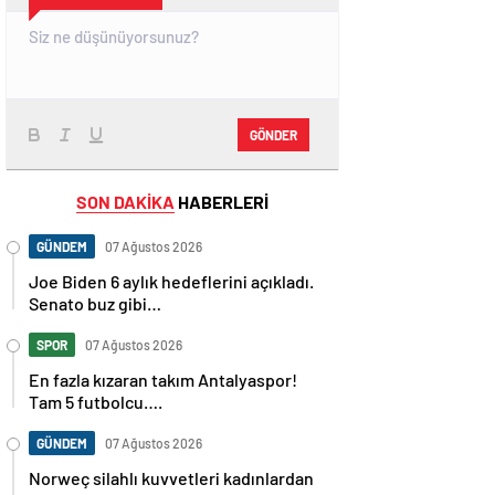
GÖNDER
SON DAKİKA
HABERLERİ
GÜNDEM
07 Ağustos 2026
Joe Biden 6 aylık hedeflerini açıkladı.
Senato buz gibi…
SPOR
07 Ağustos 2026
En fazla kızaran takım Antalyaspor!
Tam 5 futbolcu….
GÜNDEM
07 Ağustos 2026
Norweç silahlı kuvvetleri kadınlardan