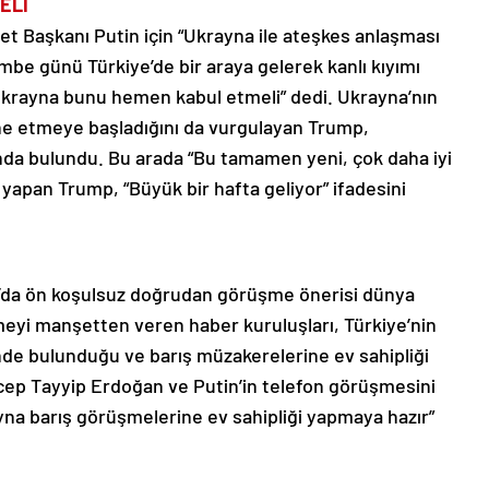
ELİ
t Başkanı Putin için “Ukrayna ile ateşkes anlaşması
e günü Türkiye’de bir araya gelerek kanlı kıyımı
Ukrayna bunu hemen kabul etmeli” dedi. Ukrayna’nın
he etmeye başladığını da vurgulayan Trump,
nda bulundu. Bu arada “Bu tamamen yeni, çok daha iyi
yapan Trump, “Büyük bir hafta geliyor” ifadesini
bul’da ön koşulsuz doğrudan görüşme önerisi dünya
meyi manşetten veren haber kuruluşları, Türkiye’nin
nde bulunduğu ve barış müzakerelerine ev sahipliği
cep Tayyip Erdoğan ve Putin’in telefon görüşmesini
yna barış görüşmelerine ev sahipliği yapmaya hazır”