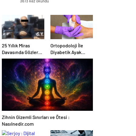
3673 kez okundu
25 Yıllık Miras
Ortopodoloji İle
Davasında Gözler
Diyabetik Ayak
Temmuz Ayındaki
Yarası Tedavisi
Karar Duruşmasına
Çevrildi
Zihnin Gizemli Sınırları ve Ötesi :
Nasılnedir.com