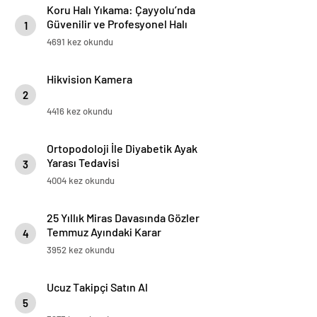
Koru Halı Yıkama: Çayyolu’nda
Güvenilir ve Profesyonel Halı
1
Temizliği
4691 kez okundu
Hikvision Kamera
2
4416 kez okundu
Ortopodoloji İle Diyabetik Ayak
Yarası Tedavisi
3
4004 kez okundu
25 Yıllık Miras Davasında Gözler
Temmuz Ayındaki Karar
4
Duruşmasına Çevrildi
3952 kez okundu
Ucuz Takipçi Satın Al
5