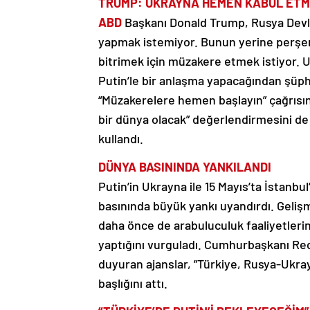
TRUMP: UKRAYNA
HEMEN KABUL ETM
ABD
Başkanı Donald Trump, Rusya Devle
yapmak istemiyor. Bunun yerine perşemb
bitrimek için müzakere etmek istiyor. 
Putin’le bir anlaşma yapacağından şüp
“Müzakerelere hemen başlayın” çağrısı
bir dünya olacak” değerlendirmesini de 
kullandı.
DÜNYA
BASININDA YANKILANDI
Putin’in Ukrayna ile 15 Mayıs’ta İstan
basınında büyük yankı uyandırdı. Geliş
daha önce de arabuluculuk faaliyetleri
yaptığını vurguladı. Cumhurbaşkanı Re
duyuran ajanslar, ”Türkiye, Rusya-Ukra
başlığını attı.