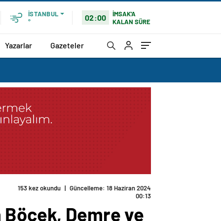
İMSAK'A
İSTANBUL
02:00
KALAN SÜRE
°
Yazarlar
Gazeteler
153 kez okundu
|
Güncelleme: 18 Haziran 2024
00:13
n Böcek, Demre ve