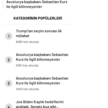
Avusturya başbakanı Sebastian Kurz
ile ilgili bilinmeyenler
KATEGORİNİN POPÜLERLERİ
Trump’tan seçim sonrası ilk
mülakat
1
8085 kez okundu
Avusturya başbakanı Sebastian
Kurz ile ilgili bilinmeyenler
2
5081 kez okundu
Avusturya başbakanı Sebastian
Kurz ile ilgili bilinmeyenler
3
4943 kez okundu
Joe Biden 6 aylık hedeflerini
açıkladı. Senato buz gibi…
4