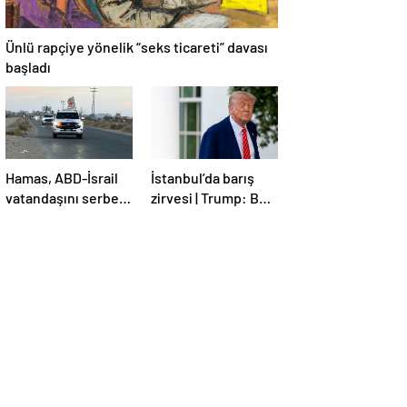
Ünlü rapçiye yönelik “seks ticareti” davası
başladı
Hamas, ABD-İsrail
İstanbul’da barış
vatandaşını serbest
zirvesi | Trump: Ben
bıraktı
de İstanbul’a
gidebilirim