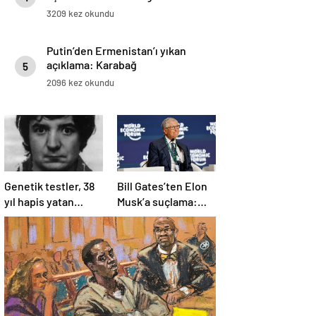
3209 kez okundu
Putin’den Ermenistan’ı yıkan
açıklama: Karabağ
5
Azerbaycan’ın ayrılmaz bir
2096 kez okundu
parçasıdır!
Genetik testler, 38
Bill Gates’ten Elon
yıl hapis yatan
Musk’a suçlama:
adamın suçsuz
“Fakir çocukları
olduğunu ortaya
öldürdü”
çıkardı