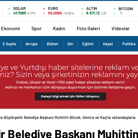
DOLAR
EURO
ALTIN
BITCOIN
47,7065
55,0069
6.571,12
%
0.17%
-0.02%
1,21
Ekonomi
Spor
Kadın
Foto Galeri
Videolar
3.Sayfa
Avrupa
Bülten
Din
Eğitim
Hayat
Politika
ya Büyükşehir Belediye Başkanı Muhittin Böcek, Demre ve Kaş’ta vatandaşlarla
r Belediye Başkanı Muhitti