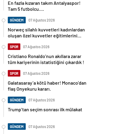
En fazla kızaran takım Antalyaspor!
Tam 5 futbolcu….
GÜNDEM
07 Ağustos 2026
Norweç silahlı kuvvetleri kadınlardan
oluşan özel kuvvetler eğitimlerini
başlattı.
SPOR
07 Ağustos 2026
Cristiano Ronaldo’nun akıllara zarar
tüm kariyerinin istatistiğini çıkardık !
SPOR
07 Ağustos 2026
Galatasaray’a kötü haber! Monaco’dan
flaş Onyekuru kararı.
GÜNDEM
07 Ağustos 2026
Trump’tan seçim sonrası ilk mülakat
GÜNDEM
07 Ağustos 2026