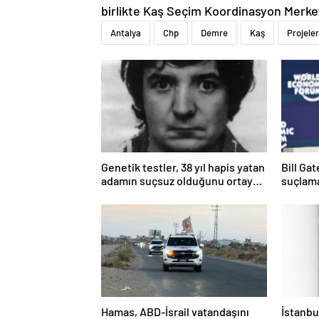
birlikte Kaş Seçim Koordinasyon Merkezi
Antalya
Chp
Demre
Kaş
Projeler
Genetik testler, 38 yıl hapis yatan
Bill Ga
adamın suçsuz olduğunu ortaya
suçlama
çıkardı
öldürdü
Hamas, ABD-İsrail vatandaşını
İstanbul