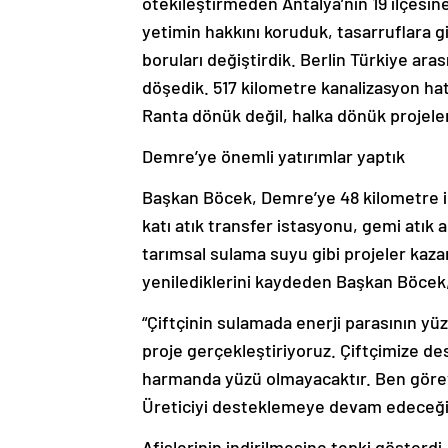
ötekileştirmeden Antalya’nın 19 ilçesin
yetimin hakkını koruduk, tasarruflara git
boruları değiştirdik. Berlin Türkiye arası
döşedik. 517 kilometre kanalizasyon hatt
Ranta dönük değil, halka dönük projeler
Demre’ye önemli yatırımlar yaptık
Başkan Böcek, Demre’ye 48 kilometre iç
katı atık transfer istasyonu, gemi atık 
tarımsal sulama suyu gibi projeler kaza
yenilediklerini kaydeden Başkan Böcek, 
“Çiftçinin sulamada enerji parasının yü
proje gerçekleştiriyoruz. Çiftçimize d
harmanda yüzü olmayacaktır. Ben göreve
Üreticiyi desteklemeye devam edeceği
Afişlerinin indirilmesine tepki gösterdi