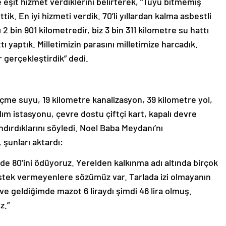
e eşit hizmet verdiklerini belirterek, “Tüyü bitmemiş
tik. En iyi hizmeti verdik. 70’li yıllardan kalma asbestli
 2 bin 901 kilometredir, biz 3 bin 311 kilometre su hattı
ı yaptık. Milletimizin parasını milletimize harcadık.
 gerçekleştirdik” dedi.
me suyu, 19 kilometre kanalizasyon, 39 kilometre yol,
alım istasyonu, çevre dostu çiftçi kart, kapalı devre
ndırdıklarını söyledi. Noel Baba Meydanı’nı
şunları aktardı:
zde 80’ini ödüyoruz. Yerelden kalkınma adı altında birçok
estek vermeyenlere sözümüz var. Tarlada izi olmayanın
 geldiğimde mazot 6 liraydı şimdi 46 lira olmuş.
z.”