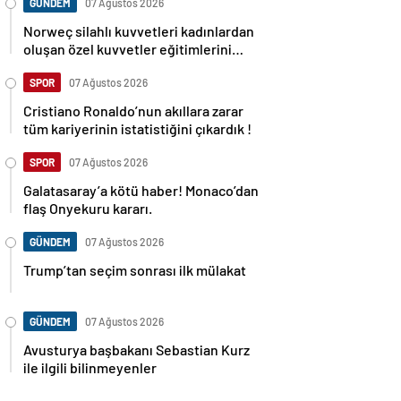
GÜNDEM
07 Ağustos 2026
Norweç silahlı kuvvetleri kadınlardan
oluşan özel kuvvetler eğitimlerini
başlattı.
SPOR
07 Ağustos 2026
Cristiano Ronaldo’nun akıllara zarar
tüm kariyerinin istatistiğini çıkardık !
SPOR
07 Ağustos 2026
Galatasaray’a kötü haber! Monaco’dan
flaş Onyekuru kararı.
GÜNDEM
07 Ağustos 2026
Trump’tan seçim sonrası ilk mülakat
GÜNDEM
07 Ağustos 2026
Avusturya başbakanı Sebastian Kurz
ile ilgili bilinmeyenler