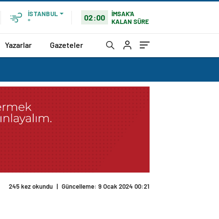
İMSAK'A
İSTANBUL
02:00
KALAN SÜRE
°
Yazarlar
Gazeteler