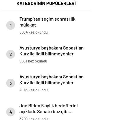
KATEGORİNİN POPÜLERLERİ
Trump’tan seçim sonrası ilk
mülakat
1
8084 kez okundu
Avusturya başbakanı Sebastian
Kurz ile ilgili bilinmeyenler
2
5081 kez okundu
Avusturya başbakanı Sebastian
Kurz ile ilgili bilinmeyenler
3
4943 kez okundu
Joe Biden 6 aylık hedeflerini
açıkladı. Senato buz gibi…
4
3209 kez okundu