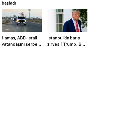
başladı
Hamas, ABD-İsrail
İstanbul’da barış
vatandaşını serbest
zirvesi | Trump: Ben
bıraktı
de İstanbul’a
gidebilirim