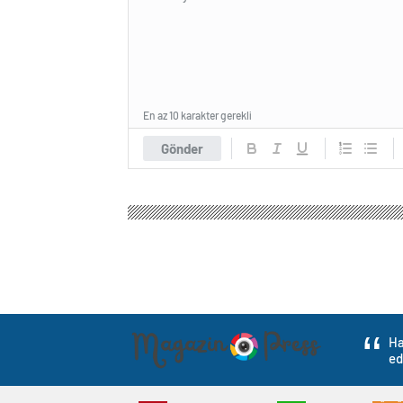
En az 10 karakter gerekli
Gönder
Magazin Haber Press
Gündem
Politika
Ulaştı
Ulaştırma ve Altya
‘Sürdürülebilir Ken