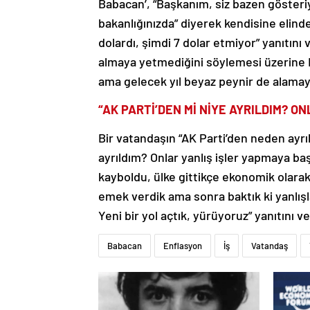
Babacan’, “Başkanım, siz bazen gösteriy
bakanlığınızda” diyerek kendisine elind
dolardı, şimdi 7 dolar etmiyor” yanıtını 
almaya yetmediğini söylemesi üzerine B
ama gelecek yıl beyaz peynir de alamaya
“AK PARTİ’DEN Mİ NİYE AYRILDIM? O
Bir vatandaşın “AK Parti’den neden ayrıl
ayrıldım? Onlar yanlış işler yapmaya baş
kayboldu, ülke gittikçe ekonomik olarak 
emek verdik ama sonra baktık ki yanlışl
Yeni bir yol açtık, yürüyoruz” yanıtını ve
Babacan
Enflasyon
İş
Vatandaş