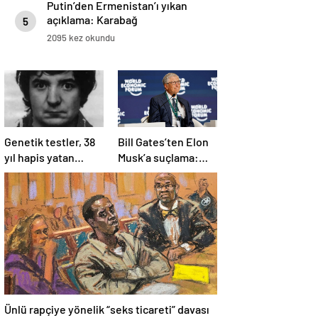
Putin’den Ermenistan’ı yıkan
açıklama: Karabağ
5
Azerbaycan’ın ayrılmaz bir
2095 kez okundu
parçasıdır!
Genetik testler, 38
Bill Gates’ten Elon
yıl hapis yatan
Musk’a suçlama:
adamın suçsuz
“Fakir çocukları
olduğunu ortaya
öldürdü”
çıkardı
Ünlü rapçiye yönelik “seks ticareti” davası