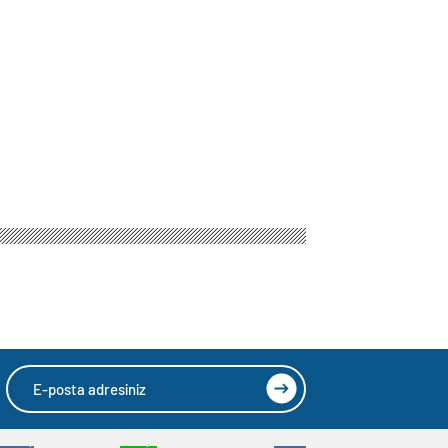
m Planı Projesi’ açılışında konuştu
ğlu, Düzce’de
çılışında konuştu
HIZLI YORUM YAP