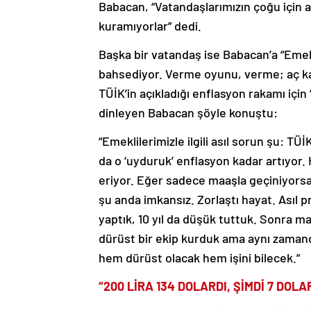
Babacan, “Vatandaşlarımızın çoğu için ar
kuramıyorlar” dedi.
Başka bir vatandaş ise Babacan’a “Emekl
bahsediyor. Verme oyunu, verme; aç kal
TÜİK’in açıkladığı enflasyon rakamı için 
dinleyen Babacan şöyle konuştu:
“Emeklilerimizle ilgili asıl sorun şu: TÜ
da o ‘uyduruk’ enflasyon kadar artıyor. 
eriyor. Eğer sadece maaşla geçiniyorsa 
şu anda imkansız. Zorlaştı hayat. Asıl 
yaptık, 10 yıl da düşük tuttuk. Sonra ma
dürüst bir ekip kurduk ama aynı zamanda 
hem dürüst olacak hem işini bilecek.”
“200 LİRA 134 DOLARDI, ŞİMDİ 7 DOL