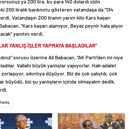
orsunuz ya 200 lira, bu para 140 dolardı sizin
eki 200 liralık banknotu gösteren vatandaşa da “134
verdi. Vatandaşın 200 liranın yarım kilo Kars kaşarı
abacan, “Kars kaşarı alamıyor. Beyaz peynir hala alıyor
cak” yanıtını verdi.
NLAR YANLIŞ İŞLER YAPMAYA BAŞLADILAR”
dınız” sorusu üzerine Ali Babacan, “AK Parti’den mi niye
ladılar. Vallahi büyük yanlışlar yapıyorlar. Hak-adalet
zorlaşıyor, sıkıntıya düşüyor. Biz de çok çalıştık, çok
ar büyüdü, biz şu yanlışların içinde olmayalım dedik.
rdi.
Yanlış