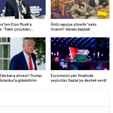
tes’ten Elon Musk’a
Ünlü rapçiye yönelik “seks
: “Fakir çocukları
ticareti” davası başladı
”
’da barış zirvesi | Trump:
Eurovision yarı finalinde
İstanbul’a gidebilirim
seyirciler Gazze’ye destek verdi