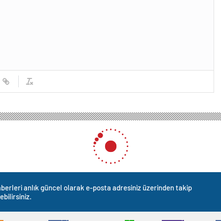
rma ve Altyapı Bakanı Abdulkadir Uraloğlu, Düzce’de ‘Sürdürülebilir Kentsel Ulaşı
pı Bakanı Abdulkadir Uralo
tsel Ulaşım Planı Projesi’ a