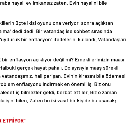
aba hayal, ev imkansız zaten. Evin hayalini bile
ilerin üçte ikisi oyunu ona veriyor, sonra açlıktan
ma” dedi dedi. Bir vatandaş ise sohbet sırasında
“uyduruk bir enflasyon” ifadelerini kullandı. Vatandaşları
İK bir enflasyon açıklıyor değil mi? Emeklilerimizin maaşı
Halbuki gerçek hayat pahalı. Dolayısıyla maaş sürekli
vatandaşımız, hali perişan. Evinin kirasını bile ödemesi
problem enflasyonu indirmek en önemli iş. Biz onu
alesef iş bilmezler geldi, berbat ettiler. Biz o zaman
işini bilen. Zaten bu iki vasıf bir kişide buluşacak;
AR ETMİYOR”