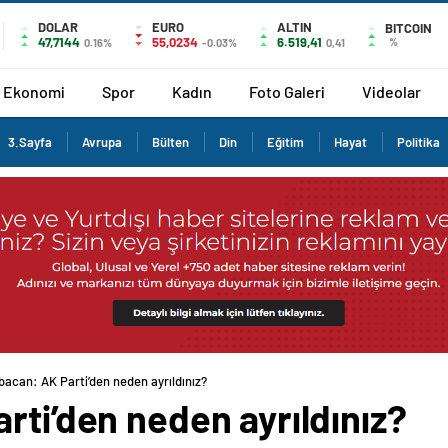
DOLAR
EURO
ALTIN
BITCOIN
47,7144
55,0234
6.519,41
%
0.16%
-0.03%
0,41
Ekonomi
Spor
Kadın
Foto Galeri
Videolar
3.Sayfa
Avrupa
Bülten
Din
Eğitim
Hayat
Politika
bacan: AK Parti’den neden ayrıldınız?
rti’den neden ayrıldınız?