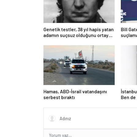
Genetik testler, 38 yıl hapis yatan
Bill Ga
adamın suçsuz olduğunu ortaya
suçlama
çıkardı
öldürdü
Hamas, ABD-İsrail vatandaşını
İstanbul
serbest bıraktı
Ben de 