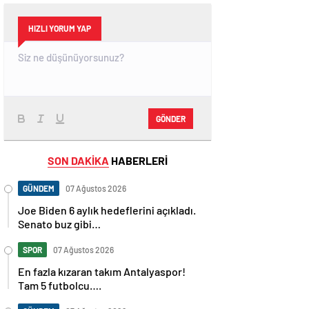
HIZLI YORUM YAP
GÖNDER
SON DAKİKA
HABERLERİ
GÜNDEM
07 Ağustos 2026
Joe Biden 6 aylık hedeflerini açıkladı.
Senato buz gibi…
SPOR
07 Ağustos 2026
En fazla kızaran takım Antalyaspor!
Tam 5 futbolcu….