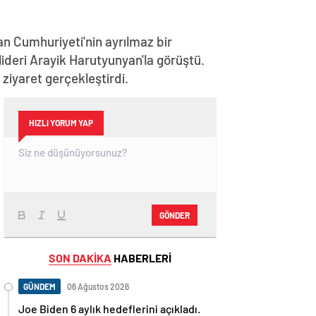
n Cumhuriyeti'nin ayrılmaz bir
lideri Arayik Harutyunyan'la görüştü.
iyaret gerçekleştirdi.
HIZLI YORUM YAP
GÖNDER
SON DAKİKA
HABERLERİ
GÜNDEM
06 Ağustos 2026
Joe Biden 6 aylık hedeflerini açıkladı.