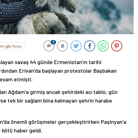
0
News
şlayan savaş 44 günde Ermenistan’ın tarihi
ardından Erivan’da başlayan protestolar Başbakan
devam etmişti.
lan Ağdam’a girmiş ancak şehirdeki acı tablo, gün
deyse tek bir sağlam bina kalmayan şehrin harabe
’da önemli görüşmeler gerçekleştirirken Paşinyan’a
 kötü haber geldi.