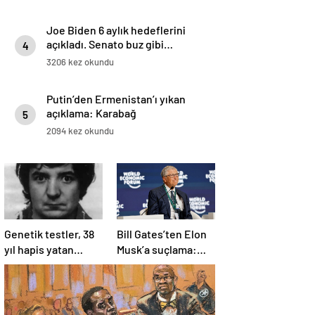
Joe Biden 6 aylık hedeflerini
açıkladı. Senato buz gibi…
4
3206 kez okundu
Putin’den Ermenistan’ı yıkan
açıklama: Karabağ
5
Azerbaycan’ın ayrılmaz bir
2094 kez okundu
parçasıdır!
Genetik testler, 38
Bill Gates’ten Elon
yıl hapis yatan
Musk’a suçlama:
adamın suçsuz
“Fakir çocukları
olduğunu ortaya
öldürdü”
çıkardı