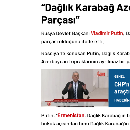
“Dağlık Karabağ Az
Parçası”
Rusya Devlet Başkanı
Vladimir Putin
, D
parçası olduğunu ifade etti.
Rossiya 1’e konuşan Putin, Dağlık Karaba
Azerbaycan topraklarının ayrılmaz bir p
GENEL
CHP’n
araştı
HABERİN
Putin, “
Ermenistan
, Dağlık Karabağ’ın 
hukuk açısından hem Dağlık Karabağ’ı