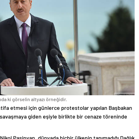
da ki görselin altyazı örneğidir.
stifa etmesi için günlerce protestolar yapılan Başbakan
avaşmaya giden eşiyle birlikte bir cenaze töreninde
 Nikol Paşinyan, dünyada hiçbir ülkenin tanımadığı Dağlık