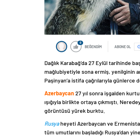
0
BEĞENDİM
ABONE OL
Dağlık Karabağ’da 27 Eylül tarihinde ba
mağlubiyetiyle sona ermiş, yenilginin 
Paşinyan’a istifa çağrılarıyla günlerce 
Azerbaycan
27 yıl sonra işgalden kurtu
ışığıyla birlikte ortaya çıkmıştı. Nere
görüntüsü yürek burktu.
Rusya
heyeti Azerbaycan ve Ermenistan
tüm umutlarını başladığı Rusya’dan yine