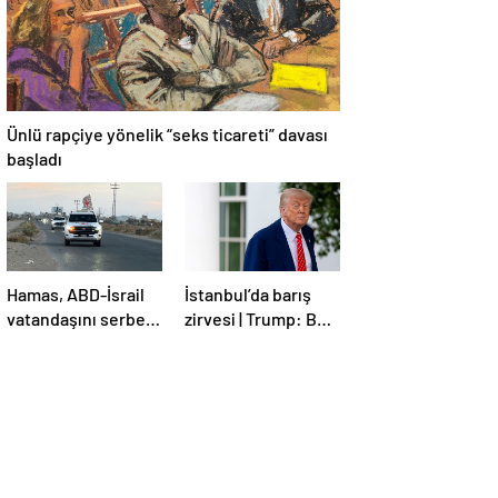
Ünlü rapçiye yönelik “seks ticareti” davası
başladı
Hamas, ABD-İsrail
İstanbul’da barış
vatandaşını serbest
zirvesi | Trump: Ben
bıraktı
de İstanbul’a
gidebilirim