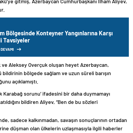
akü’ye gitmiş, Azerbaycan Cumhurbaşkanı İlham Aliyev,
ur.
m Bölgesinde Konteyner Yangınlarına Karşı
i Tavsiyeler
 DEVAMI
k ve Aleksey Overçuk oluşan heyet Azerbaycan,
 bildirinin bölgede sağlam ve uzun süreli barışın
ğunu açıklamıştı.
lık Karabağ sorunu’ ifadesini bir daha duymamayı
ıldığını bildiren Aliyev, “Ben de bu sözleri
nde, sadece kalkınmadan, savaşın sonuçlarının ortadan
rine düşman olan ülkelerin uzlaşmasıyla ilgili haberler