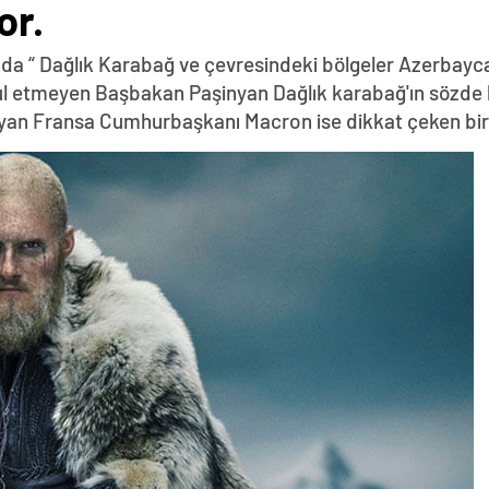
or.
da “ Dağlık Karabağ ve çevresindeki bölgeler Azerbayca
abul etmeyen Başbakan Paşinyan Dağlık karabağ'ın sözde 
yan Fransa Cumhurbaşkanı Macron ise dikkat çeken bir z