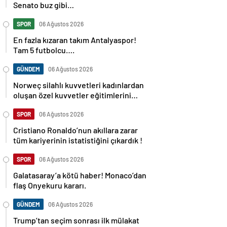
Senato buz gibi…
SPOR
06 Ağustos 2026
En fazla kızaran takım Antalyaspor!
Tam 5 futbolcu….
GÜNDEM
06 Ağustos 2026
Norweç silahlı kuvvetleri kadınlardan
oluşan özel kuvvetler eğitimlerini
başlattı.
SPOR
06 Ağustos 2026
Cristiano Ronaldo’nun akıllara zarar
tüm kariyerinin istatistiğini çıkardık !
SPOR
06 Ağustos 2026
Galatasaray’a kötü haber! Monaco’dan
flaş Onyekuru kararı.
GÜNDEM
06 Ağustos 2026
Trump’tan seçim sonrası ilk mülakat