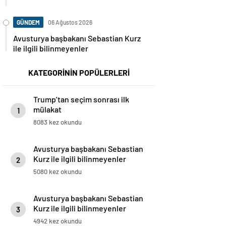
GÜNDEM
06 Ağustos 2026
Avusturya başbakanı Sebastian Kurz
ile ilgili bilinmeyenler
KATEGORİNİN POPÜLERLERİ
Trump’tan seçim sonrası ilk
mülakat
1
8083 kez okundu
Avusturya başbakanı Sebastian
Kurz ile ilgili bilinmeyenler
2
5080 kez okundu
Avusturya başbakanı Sebastian
Kurz ile ilgili bilinmeyenler
3
4942 kez okundu