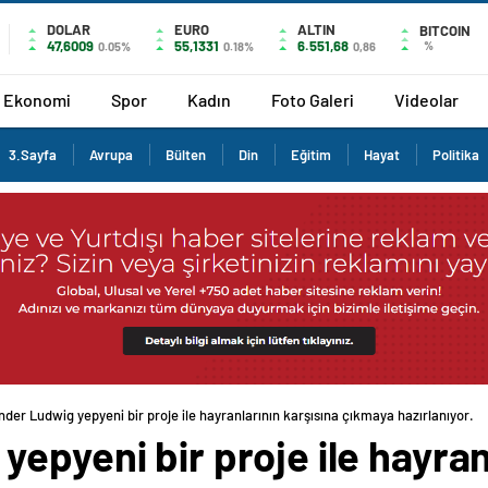
DOLAR
EURO
ALTIN
BITCOIN
47,6009
55,1331
6.551,68
%
0.05%
0.18%
0,86
Ekonomi
Spor
Kadın
Foto Galeri
Videolar
3.Sayfa
Avrupa
Bülten
Din
Eğitim
Hayat
Politika
nder Ludwig yepyeni bir proje ile hayranlarının karşısına çıkmaya hazırlanıyor.
epyeni bir proje ile hayran