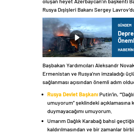
oluşan heyet Azerbaycan’ın başkenti B
Rusya Dışişleri Bakanı Sergey Lavrov’d
GÜNDEM
Depre
Öneml
HABERİN
Başbakan Yardımcıları Aleksandr Nova
Ermenistan ve Rusya’nın imzaladığı üçlü
sağlanması açısından önemli adım oldu
Rusya Devlet Başkanı
Putin’in, “‘Dağ
umuyorum” şeklindeki açıklamasına kat
duymayacağımı umuyorum.
Umarım Dağlık Karabağ bahsi geçtiği
kaldırılmasından ve bir zamanlar birbi