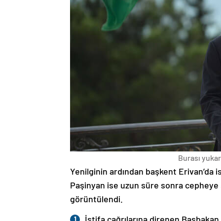
Burası yukarı
Yenilginin ardından başkent Erivan’da i
Paşinyan ise uzun süre sonra cepheye s
görüntülendi.
İstifa çağrılarına direnen Başbakan