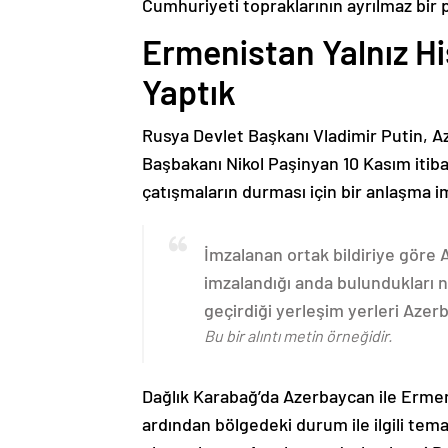
Cumhuriyeti topraklarının ayrılmaz bir 
Ermenistan Yalnız H
Yaptık
Rusya Devlet Başkanı Vladimir Putin, 
Başbakanı Nikol Paşinyan 10 Kasım itib
çatışmaların durması için bir anlaşma i
İmzalanan ortak bildiriye göre
imzalandığı anda bulundukları n
geçirdiği yerleşim yerleri Aze
Bu bir alıntı metin örneğidir.
Dağlık Karabağ’da Azerbaycan ile Erme
ardından bölgedeki durum ile ilgili t