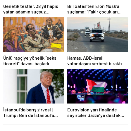
Bill Gates’ten Elon Musk’a
Genetik testler, 38 yıl hapis
suçlama: “Fakir çocukları
yatan adamın suçsuz
öldürdü”
olduğunu ortaya çıkardı
Ünlü rapçiye yönelik “seks
Hamas, ABD-İsrail
ticareti” davası başladı
vatandaşını serbest bıraktı
Eurovision yarı finalinde
İstanbul’da barış zirvesi |
seyirciler Gazze’ye destek
Trump: Ben de İstanbul’a
verdi
gidebilirim