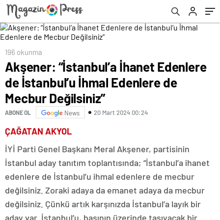
Değilsiniz”
196 okunma
Akşener: “İstanbul’a İhanet Edenlere
de İstanbul’u İhmal Edenlere de
Mecbur Değilsiniz”
20 Mart 2024 00:24
ABONE OL
News
ÇAĞATAN AKYOL
İYİ Parti Genel Başkanı Meral Akşener, partisinin
İstanbul aday tanıtım toplantısında; “İstanbul’a ihanet
edenlere de İstanbul’u ihmal edenlere de mecbur
değilsiniz. Zoraki adaya da emanet adaya da mecbur
değilsiniz. Çünkü artık karşınızda İstanbul’a layık bir
aday var. İstanbul’u, başının üzerinde taşıyacak bir