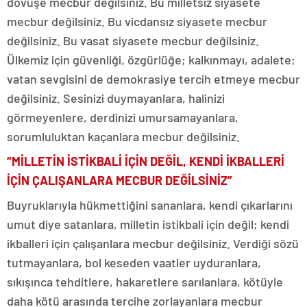
dövüşe mecbur değilsiniz. Bu milletsiz siyasete
mecbur değilsiniz. Bu vicdansız siyasete mecbur
değilsiniz. Bu vasat siyasete mecbur değilsiniz.
Ülkemiz için güvenliği, özgürlüğe; kalkınmayı, adalete;
vatan sevgisini de demokrasiye tercih etmeye mecbur
değilsiniz. Sesinizi duymayanlara, halinizi
görmeyenlere, derdinizi umursamayanlara,
sorumluluktan kaçanlara mecbur değilsiniz.
“MİLLETİN İSTİKBALİ İÇİN DEĞİL, KENDİ İKBALLERİ
İÇİN ÇALIŞANLARA MECBUR DEĞİLSİNİZ”
Buyruklarıyla hükmettiğini sananlara, kendi çıkarlarını
umut diye satanlara, milletin istikbali için değil; kendi
ikballeri için çalışanlara mecbur değilsiniz. Verdiği sözü
tutmayanlara, bol keseden vaatler uyduranlara,
sıkışınca tehditlere, hakaretlere sarılanlara, kötüyle
daha kötü arasında tercihe zorlayanlara mecbur