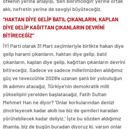
öfkenin yerine anlayışı, ‘ben bilirimciliğin’ yerine ortak
aklı, nefretin yerine de sevgiyi büyüteceğiz.
“HAKTAN DİYE GELİP BATIL ÇIKANLARIN, KAPLAN
DİYE GELİP KAĞITTAN ÇIKANLARIN DEVRİNİ
BİTİRECEĞİZ”
İYİ Parti olarak 31 Mart seçimleriyle birlikte hakan diye
gelip harami çıkanların, haktan diye gelip, batıl
çıkanların, kaplan diye gelip, kağıttan çıkanların devrini
bitireceğiz. Sadece ve sadece milletimizden aldığımız
güç ve teveccühle 2028’e uzanan şanlı bir yolculuğun
ilk adımını atacağız. Türkiye’nin demokratik milli
yükselişini yerelden başlatacağız. Fatih Sultan
Mehmet Han ne diyor? ‘Onlar korkularından denizi
zincirleyecek kadar akıllı ise biz de gemileri karadan
yürütebilecek kadar deliyiz.’ İşte bu sözden aldığımız
ilhamla, biz de bugün buradan diyoruz ki, varsın onlar