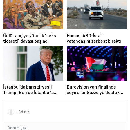
Ünlü rapçiye yönelik “seks
Hamas, ABD-İsrail
ticareti” davası başladı
vatandaşını serbest bıraktı
Eurovision yarı finalinde
İstanbul’da barış zirvesi |
seyirciler Gazze’ye destek
Trump: Ben de İstanbul’a
verdi
gidebilirim