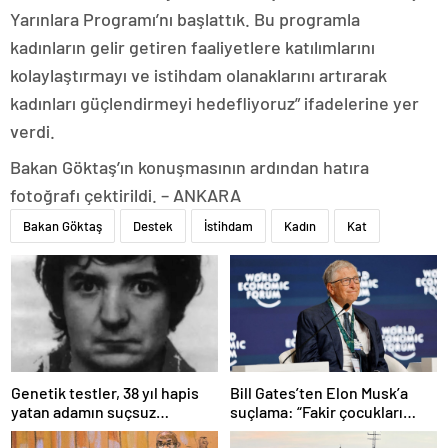
Yarınlara Programı’nı başlattık. Bu programla
kadınların gelir getiren faaliyetlere katılımlarını
kolaylaştırmayı ve istihdam olanaklarını artırarak
kadınları güçlendirmeyi hedefliyoruz” ifadelerine yer
verdi.
Bakan Göktaş’ın konuşmasının ardından hatıra
fotoğrafı çektirildi. – ANKARA
Bakan Göktaş
Destek
İstihdam
Kadın
Kat
Bill Gates’ten Elon Musk’a
Genetik testler, 38 yıl hapis
suçlama: “Fakir çocukları
yatan adamın suçsuz
öldürdü”
olduğunu ortaya çıkardı