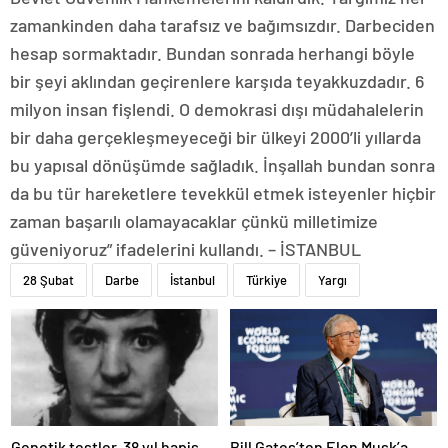
zamankinden daha tarafsız ve bağımsızdır. Darbeciden
hesap sormaktadır. Bundan sonrada herhangi böyle
bir şeyi aklından geçirenlere karşıda teyakkuzdadır. 6
milyon insan fişlendi. O demokrasi dışı müdahalelerin
bir daha gerçekleşmeyeceği bir ülkeyi 2000’li yıllarda
bu yapısal dönüşümde sağladık. İnşallah bundan sonra
da bu tür hareketlere tevekkül etmek isteyenler hiçbir
zaman başarılı olamayacaklar çünkü milletimize
güveniyoruz” ifadelerini kullandı. – İSTANBUL
28 Şubat
Darbe
İstanbul
Türkiye
Yargı
Bill Gates’ten Elon Musk’a
Genetik testler, 38 yıl hapis