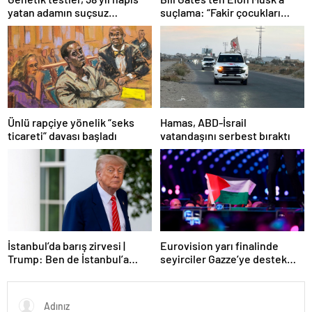
suçlama: “Fakir çocukları
yatan adamın suçsuz
öldürdü”
olduğunu ortaya çıkardı
Ünlü rapçiye yönelik “seks
Hamas, ABD-İsrail
ticareti” davası başladı
vatandaşını serbest bıraktı
Eurovision yarı finalinde
İstanbul’da barış zirvesi |
seyirciler Gazze’ye destek
Trump: Ben de İstanbul’a
verdi
gidebilirim