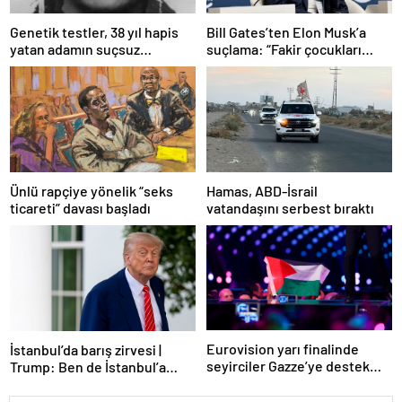
Bill Gates’ten Elon Musk’a
Genetik testler, 38 yıl hapis
suçlama: “Fakir çocukları
yatan adamın suçsuz
öldürdü”
olduğunu ortaya çıkardı
Ünlü rapçiye yönelik “seks
Hamas, ABD-İsrail
ticareti” davası başladı
vatandaşını serbest bıraktı
Eurovision yarı finalinde
İstanbul’da barış zirvesi |
seyirciler Gazze’ye destek
Trump: Ben de İstanbul’a
verdi
gidebilirim