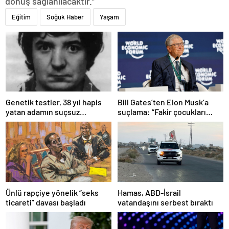
dönüş sağlanılacaktır.”
Eğitim
Soğuk Haber
Yaşam
Bill Gates’ten Elon Musk’a
Genetik testler, 38 yıl hapis
suçlama: “Fakir çocukları
yatan adamın suçsuz
öldürdü”
olduğunu ortaya çıkardı
Ünlü rapçiye yönelik “seks
Hamas, ABD-İsrail
ticareti” davası başladı
vatandaşını serbest bıraktı