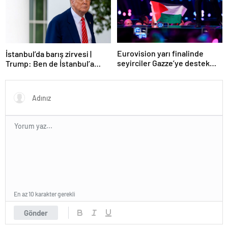
Eurovision yarı finalinde
İstanbul’da barış zirvesi |
seyirciler Gazze’ye destek
Trump: Ben de İstanbul’a
verdi
gidebilirim
En az 10 karakter gerekli
Gönder