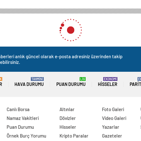
en ‘Tayvan’ı bombalama’ tatbikatı, ada hükümeti tarafından kınandı
bombalama’ tatbikatı, ada h