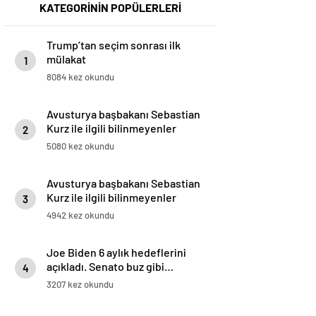
KATEGORİNİN POPÜLERLERİ
Trump’tan seçim sonrası ilk
mülakat
1
8084 kez okundu
Avusturya başbakanı Sebastian
Kurz ile ilgili bilinmeyenler
2
5080 kez okundu
Avusturya başbakanı Sebastian
Kurz ile ilgili bilinmeyenler
3
4942 kez okundu
Joe Biden 6 aylık hedeflerini
açıkladı. Senato buz gibi…
4
3207 kez okundu