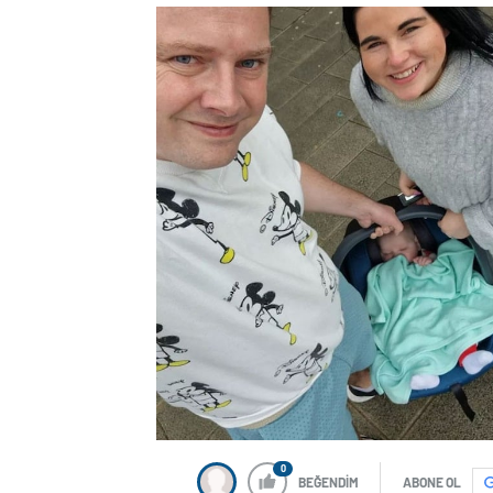
0
BEĞENDİM
ABONE OL