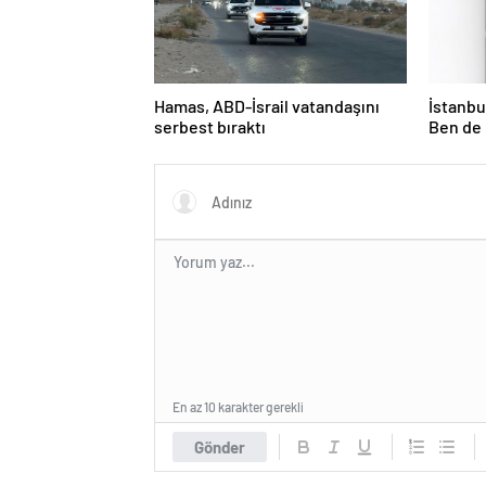
Hamas, ABD-İsrail vatandaşını
İstanbul
serbest bıraktı
Ben de 
En az 10 karakter gerekli
Gönder