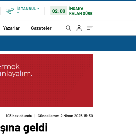
İMSAK'A
İSTANBUL
02:00
KALAN SÜRE
°
Yazarlar
Gazeteler
şına geldi