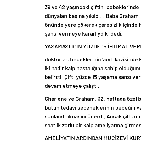
39 ve 42 yaşındaki çiftin, bebeklerinde
dünyaları başına yıkıldı… Baba Graham
önünde yere çökerek çaresizlik içinde 
şansı vermeye kararlıydık” dedi.
YAŞAMASI İÇİN YÜZDE 15 İHTİMAL VER
doktorlar, bebeklerinin ‘aort kavisinde k
iki nadir kalp hastalığına sahip olduğ
belirtti. Çift, yüzde 15 yaşama şansı ver
devam etmeye çalıştı.
Charlene ve Graham, 32. haftada özel b
bütün tedavi seçeneklerinin bebeğin yaş
sonlandırılmasını önerdi. Ancak çift, u
saatlik zorlu bir kalp ameliyatına girmes
AMELİYATIN ARDINDAN MUCİZEVİ KU