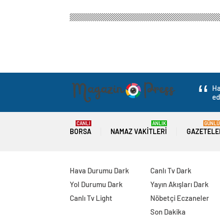
Magazin Haber Press
Gündem
3.Sayfa
Çin’d
Çin’den ‘Tayvan’ı 
kınandı