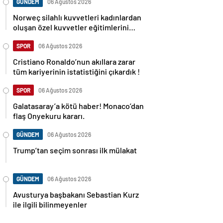
GÜNDEM
06 Ağustos 2026
Norweç silahlı kuvvetleri kadınlardan
oluşan özel kuvvetler eğitimlerini
başlattı.
SPOR
06 Ağustos 2026
Cristiano Ronaldo’nun akıllara zarar
tüm kariyerinin istatistiğini çıkardık !
SPOR
06 Ağustos 2026
Galatasaray’a kötü haber! Monaco’dan
flaş Onyekuru kararı.
GÜNDEM
06 Ağustos 2026
Trump’tan seçim sonrası ilk mülakat
GÜNDEM
06 Ağustos 2026
Avusturya başbakanı Sebastian Kurz
ile ilgili bilinmeyenler