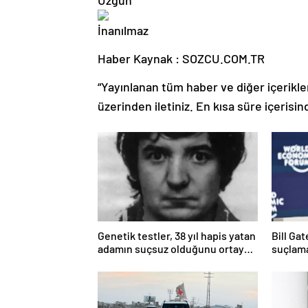
Haber Kaynak : SOZCU.COM.TR
“Yayınlanan tüm haber ve diğer içerikler i
üzerinden iletiniz. En kısa süre içerisin
Genetik testler, 38 yıl hapis yatan
Bill Ga
adamın suçsuz olduğunu ortaya
suçlama
çıkardı
öldürdü