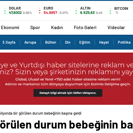
DOLAR
EURO
ALTIN
BITCOIN
47,6002
54,9857
6.525,63
%
0.06%
-0.07%
0,45
Ekonomi
Spor
Kadın
Foto Galeri
Videolar
3.Sayfa
Avrupa
Bülten
Din
Eğitim
Hayat
Politika
ilyonda bir görülen durum bebeğinin başına geldi
görülen durum bebeğinin ba