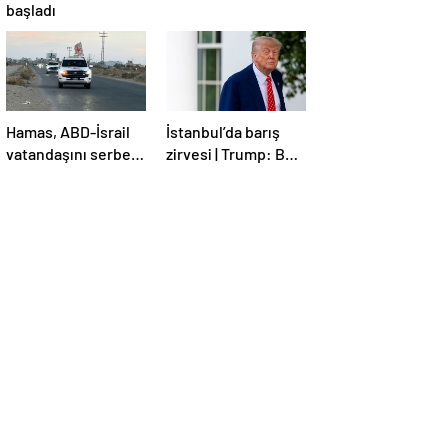
başladı
Hamas, ABD-İsrail
İstanbul’da barış
vatandaşını serbest
zirvesi | Trump: Ben
bıraktı
de İstanbul’a
gidebilirim