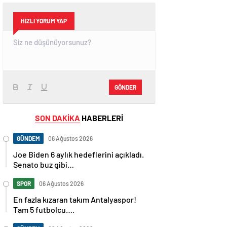
HIZLI YORUM YAP
GÖNDER
SON DAKİKA
HABERLERİ
GÜNDEM
06 Ağustos 2026
Joe Biden 6 aylık hedeflerini açıkladı.
Senato buz gibi…
SPOR
06 Ağustos 2026
En fazla kızaran takım Antalyaspor!
Tam 5 futbolcu….