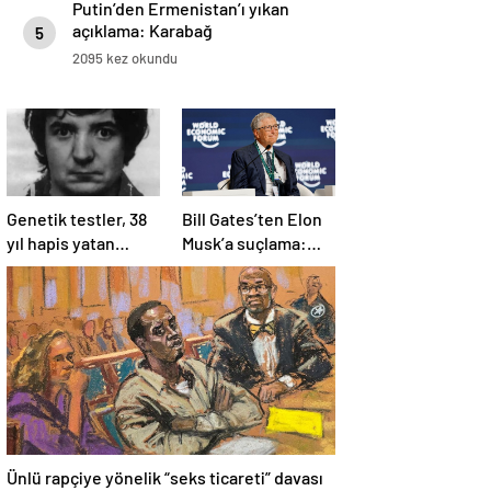
Putin’den Ermenistan’ı yıkan
açıklama: Karabağ
5
Azerbaycan’ın ayrılmaz bir
2095 kez okundu
parçasıdır!
Genetik testler, 38
Bill Gates’ten Elon
yıl hapis yatan
Musk’a suçlama:
adamın suçsuz
“Fakir çocukları
olduğunu ortaya
öldürdü”
çıkardı
Ünlü rapçiye yönelik “seks ticareti” davası