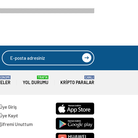
ükümeti tarafından
HIZLI YORUM YAP
GÖNDER
SON DAKİKA
HABERLERİ