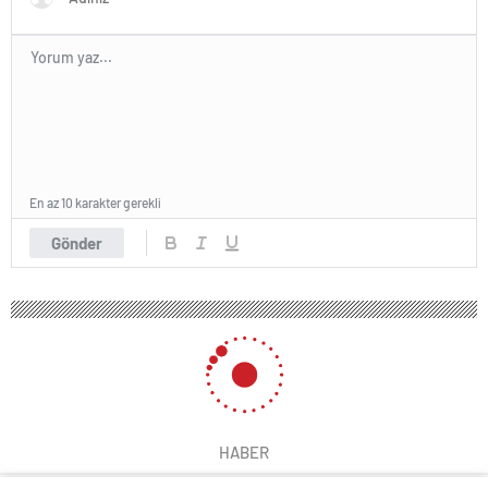
En az 10 karakter gerekli
Gönder
152 okunma
Nallıhan’da Tarım Araçları için Güvenli
Trafik Eğitimi
10 Aralık 2024 21:29
ABONE OL
News