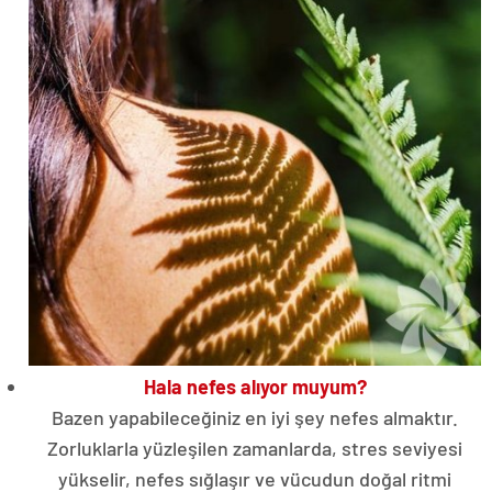
Hala nefes alıyor muyum?
Bazen yapabileceğiniz en iyi şey nefes almaktır.
Zorluklarla yüzleşilen zamanlarda, stres seviyesi
yükselir, nefes sığlaşır ve vücudun doğal ritmi