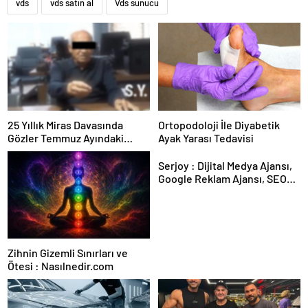
vds
vds satın al
Vds sunucu
25 Yıllık Miras Davasında
Ortopodoloji İle Diyabetik
Gözler Temmuz Ayındaki
Ayak Yarası Tedavisi
Karar Duruşmasına Çevrildi
Serjoy : Dijital Medya Ajansı,
Google Reklam Ajansı, SEO
Ajansı ve Web Tasarım Ajansı
Zihnin Gizemli Sınırları ve
Ötesi : Nasılnedir.com