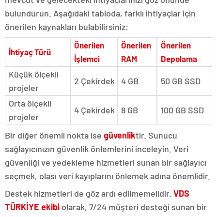
bulundurun. Aşağıdaki tabloda, farklı ihtiyaçlar için
önerilen kaynakları bulabilirsiniz:
Önerilen
Önerilen
Önerilen
İhtiyaç Türü
İşlemci
RAM
Depolama
Küçük ölçekli
2 Çekirdek
4 GB
50 GB SSD
projeler
Orta ölçekli
4 Çekirdek
8 GB
100 GB SSD
projeler
Bir diğer önemli nokta ise
güvenlik
tir. Sunucu
sağlayıcınızın güvenlik önlemlerini inceleyin. Veri
güvenliği ve yedekleme hizmetleri sunan bir sağlayıcı
seçmek, olası veri kayıplarını önlemek adına önemlidir.
Destek hizmetleri de göz ardı edilmemelidir.
VDS
TÜRKİYE ekibi
olarak, 7/24 müşteri desteği sunan bir