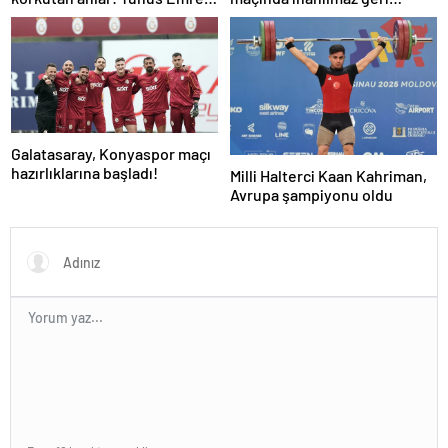
Konak oyuna devam
dönüş! Raphinha maça
edemedi…
damga vurdu
Galatasaray, Konyaspor maçı
hazırlıklarına başladı!
Milli Halterci Kaan Kahriman,
Avrupa şampiyonu oldu