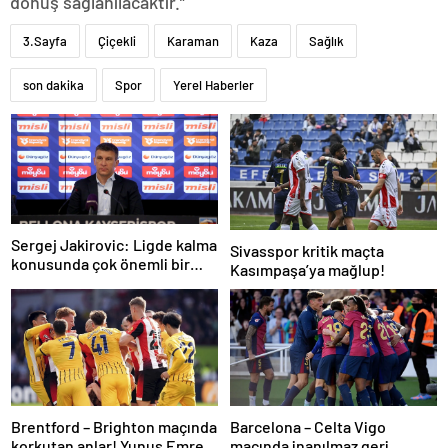
dönüş sağlanılacaktır.”
3.Sayfa
Çiçekli
Karaman
Kaza
Sağlık
son dakika
Spor
Yerel Haberler
Sergej Jakirovic: Ligde kalma
Sivasspor kritik maçta
konusunda çok önemli bir
Kasımpaşa’ya mağlup!
adım attık
Brentford – Brighton maçında
Barcelona – Celta Vigo
korkutan anlar! Yunus Emre
maçında inanılmaz geri