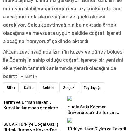
markalaşmayı bilmemiz gerekiyor. Bunun da bilim ile
mümkün olabileceğini öngörüyoruz; çünkü referans
alacağımız noktaların sağlam ve güçlü olması
gerekiyor. Selçuk zeytinyağının bu noktada örnek
olacağına ve mevzuata uygun şekilde coğrafi işareti
alacağına inanıyoruz” şeklinde aktardı.
Akcan, zeytinyağında İzmir’in kuzey ve güney bölgesi
ile Ödemiş’in sahip olduğu coğrafi işarete bir yenisini
eklemenin tanınırlık anlamında yararlı olacağını da
belirtti. – İZMİR
Bilim
Kalite
Sektör
Selçuk
Zeytinyağı
Tarım ve Orman Bakanı:
Muğla Sıtkı Koçman
Kırsal kalkınmada gençlere
Üniversitesi’nde Turizm
ve kadınlara pozitif ayrımcılık
Sektörü ve Öğrenciler
yapıyoruz
Buluştu
SOCAR Türkiye Doğal Gaz İş
Türkiye Hazır Giyim ve Tekstil
Birimi, Bursa ve Kayseri’de