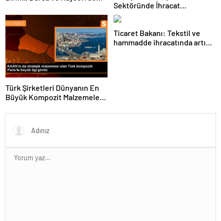
Sektöründe İhracat
Şebeke Uzunluğunu Artıracak
Hedeflerini Açıkladı
Ticaret Bakanı: Tekstil ve
hammadde ihracatında artış
var
Türk Şirketleri Dünyanın En
Büyük Kompozit Malzemeler
Fuarında