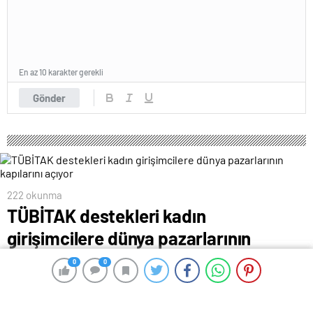
En az 10 karakter gerekli
Gönder
222 okunma
TÜBİTAK destekleri kadın
girişimcilere dünya pazarlarının
kapılarını açıyor
0
0
0
0
1 Ağustos 2024 00:48
ABONE OL
News
TÜBİTAK’ın desteklerinden yararlanan kadın