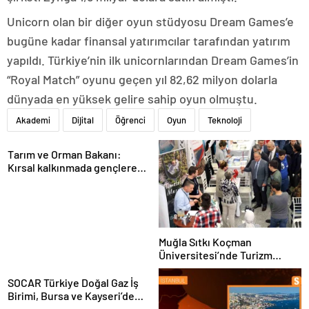
Unicorn olan bir diğer oyun stüdyosu Dream Games’e
bugüne kadar finansal yatırımcılar tarafından yatırım
yapıldı. Türkiye’nin ilk unicornlarından Dream Games’in
“Royal Match” oyunu geçen yıl 82,62 milyon dolarla
dünyada en yüksek gelire sahip oyun olmuştu.
Akademi
Dijital
Öğrenci
Oyun
Teknoloji
Tarım ve Orman Bakanı:
Kırsal kalkınmada gençlere
ve kadınlara pozitif ayrımcılık
yapıyoruz
Muğla Sıtkı Koçman
Üniversitesi’nde Turizm
Sektörü ve Öğrenciler
Buluştu
SOCAR Türkiye Doğal Gaz İş
Birimi, Bursa ve Kayseri’de
Şebeke Uzunluğunu Artıracak