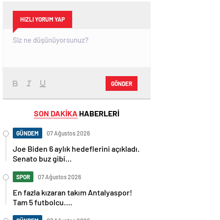
HIZLI YORUM YAP
GÖNDER
SON DAKİKA
HABERLERİ
GÜNDEM
07 Ağustos 2026
Joe Biden 6 aylık hedeflerini açıkladı.
Senato buz gibi…
SPOR
07 Ağustos 2026
En fazla kızaran takım Antalyaspor!
Tam 5 futbolcu….