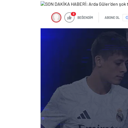
0
BEĞENDİM
ABONE OL