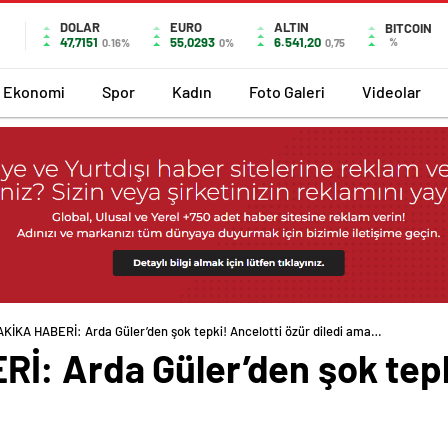
DOLAR
EURO
ALTIN
BITCOIN
47,7151
55,0293
6.541,20
%
0.16%
0%
0,75
Ekonomi
Spor
Kadın
Foto Galeri
Videolar
KİKA HABERİ: Arda Güler’den şok tepki! Ancelotti özür diledi ama…
: Arda Güler’den şok tepki