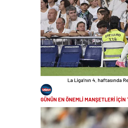
La Liga’nın 4. haftasında Re
GÜNÜN EN ÖNEMLİ MANŞETLERİ İÇİN 