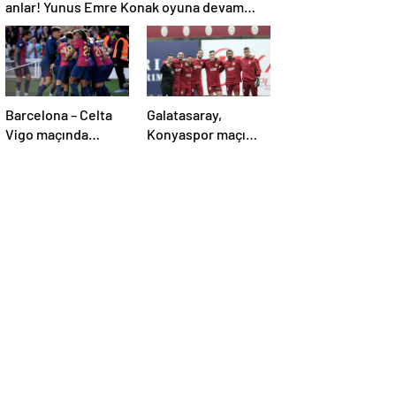
anlar! Yunus Emre Konak oyuna devam
edemedi…
Barcelona – Celta
Galatasaray,
Vigo maçında
Konyaspor maçı
inanılmaz geri
hazırlıklarına
dönüş! Raphinha
başladı!
maça damga vurdu