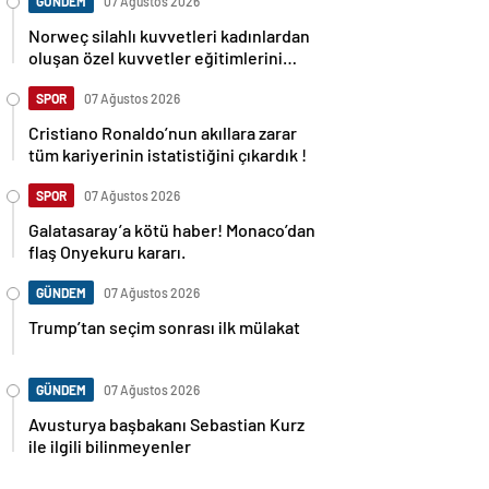
GÜNDEM
07 Ağustos 2026
Norweç silahlı kuvvetleri kadınlardan
oluşan özel kuvvetler eğitimlerini
başlattı.
SPOR
07 Ağustos 2026
Cristiano Ronaldo’nun akıllara zarar
tüm kariyerinin istatistiğini çıkardık !
SPOR
07 Ağustos 2026
Galatasaray’a kötü haber! Monaco’dan
flaş Onyekuru kararı.
GÜNDEM
07 Ağustos 2026
Trump’tan seçim sonrası ilk mülakat
GÜNDEM
07 Ağustos 2026
Avusturya başbakanı Sebastian Kurz
ile ilgili bilinmeyenler