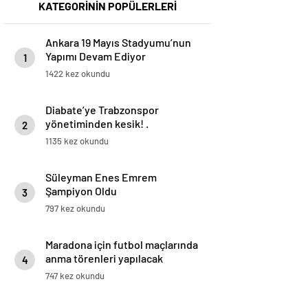
KATEGORİNİN POPÜLERLERİ
Ankara 19 Mayıs Stadyumu’nun
Yapımı Devam Ediyor
1
1422 kez okundu
Diabate’ye Trabzonspor
yönetiminden kesik! .
2
1135 kez okundu
Süleyman Enes Emrem
Şampiyon Oldu
3
797 kez okundu
Maradona için futbol maçlarında
anma törenleri yapılacak
4
747 kez okundu