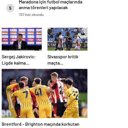
Maradona için futbol maçlarında
anma törenleri yapılacak
5
737 kez okundu
Sergej Jakirovic:
Sivasspor kritik
Ligde kalma
maçta
konusunda çok
Kasımpaşa’ya
önemli bir adım
mağlup!
attık
Brentford – Brighton maçında korkutan