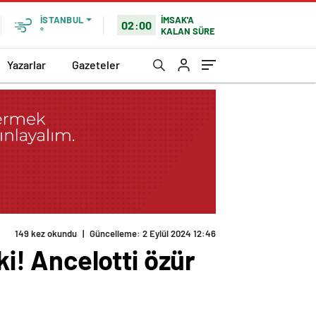
İMSAK'A
İSTANBUL
02:00
KALAN SÜRE
°
Yazarlar
Gazeteler
149 kez okundu
|
Güncelleme: 2 Eylül 2024 12:46
! Ancelotti özür