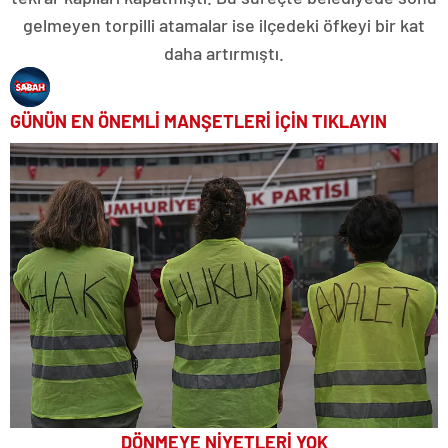
gelmeyen torpilli atamalar ise ilçedeki öfkeyi bir kat
daha artırmıştı.
GÜNÜN EN ÖNEMLİ MANŞETLERİ İÇİN TIKLAYIN
DÖNMEYE NİYETLERİ YOK