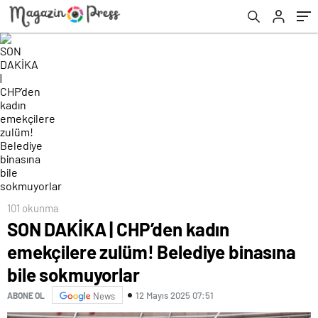
101 okunma
SON DAKİKA | CHP’den kadın
emekçilere zulüm! Belediye binasına
bile sokmuyorlar
12 Mayıs 2025 07:51
ABONE OL
News