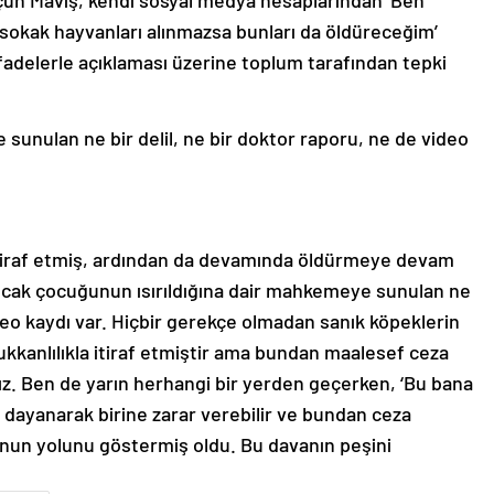
çun Maviş, kendi sosyal medya hesaplarından ‘Ben
sokak hayvanları alınmazsa bunları da öldüreceğim’
fadelerle açıklaması üzerine toplum tarafından tepki
sunulan ne bir delil, ne bir doktor raporu, ne de video
i itiraf etmiş, ardından da devamında öldürmeye devam
Ancak çocuğunun ısırıldığına dair mahkemeye sunulan ne
ideo kaydı var. Hiçbir gerekçe olmadan sanık köpeklerin
kanlılıkla itiraf etmiştir ama bundan maalesef ceza
ız. Ben de yarın herhangi bir yerden geçerken, ‘Bu bana
 dayanarak birine zarar verebilir ve bundan ceza
nun yolunu göstermiş oldu. Bu davanın peşini