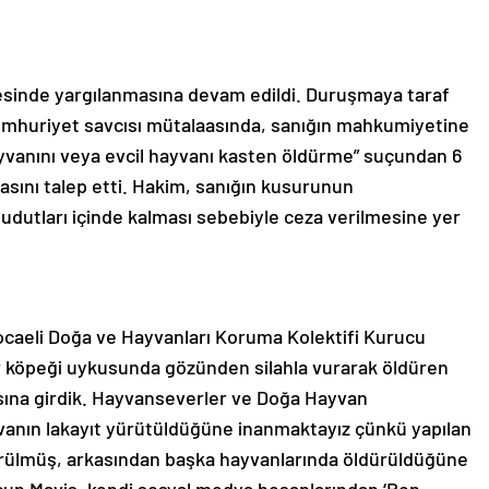
esinde yargılanmasına devam edildi. Duruşmaya taraf
Cumhuriyet savcısı mütalaasında, sanığın mahkumiyetine
 hayvanını veya evcil hayvanı kasten öldürme” suçundan 6
masını talep etti. Hakim, sanığın kusurunun
udutları içinde kalması sebebiyle ceza verilmesine yer
caeli Doğa ve Hayvanları Koruma Kolektifi Kurucu
ir köpeği uykusunda gözünden silahla vurarak öldüren
sına girdik. Hayvanseverler ve Doğa Hayvan
avanın lakayıt yürütüldüğüne inanmaktayız çünkü yapılan
ürülmüş, arkasından başka hayvanlarında öldürüldüğüne