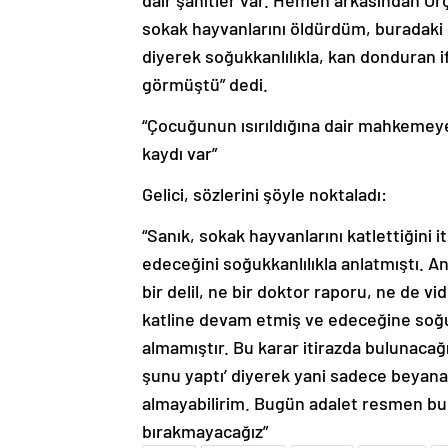
dair şahitler var. Hemen arkasından Or
sokak hayvanlarını öldürdüm, buradaki 
diyerek soğukkanlılıkla, kan donduran i
görmüştü” dedi.
“Çocuğunun ısırıldığına dair mahkemeye 
kaydı var”
Gelici, sözlerini şöyle noktaladı:
“Sanık, sokak hayvanlarını katlettiğin
edeceğini soğukkanlılıkla anlatmıştı. 
bir delil, ne bir doktor raporu, ne de v
katline devam etmiş ve edeceğine soğuk
almamıştır. Bu karar itirazda bulunacağ
şunu yaptı’ diyerek yani sadece beyana
almayabilirim. Bugün adalet resmen bu
bırakmayacağız”