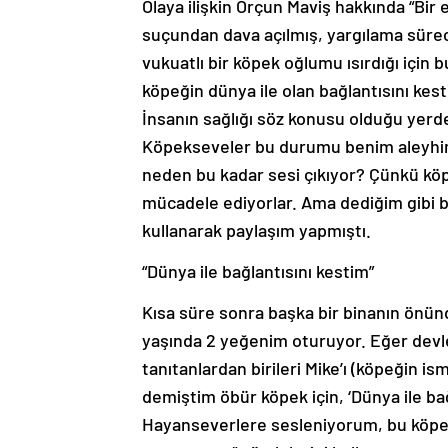
Olaya ilişkin Orçun Maviş hakkında “Bir
suçundan dava açılmış, yargılama süre
vukuatlı bir köpek oğlumu ısırdığı iç
köpeğin dünya ile olan bağlantısını kes
İnsanın sağlığı söz konusu olduğu yer
Köpekseveler bu durumu benim aleyhim
neden bu kadar sesi çıkıyor? Çünkü kö
mücadele ediyorlar. Ama dediğim gibi 
kullanarak paylaşım yapmıştı.
“Dünya ile bağlantısını kestim”
Kısa süre sonra başka bir binanın önünd
yaşında 2 yeğenim oturuyor. Eğer devlet
tanıtanlardan birileri Mike’ı (köpeğin is
demiştim öbür köpek için, ‘Dünya ile bağ
Hayanseverlere sesleniyorum, bu köpeğ