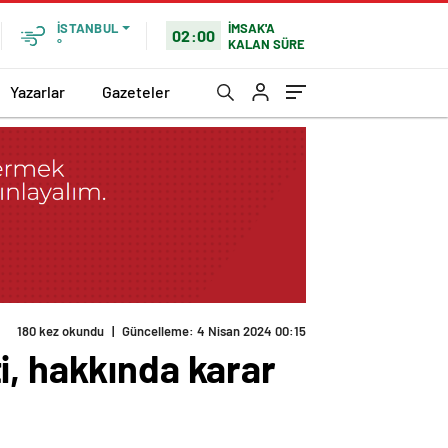
İMSAK'A
İSTANBUL
02:00
KALAN SÜRE
°
Yazarlar
Gazeteler
180 kez okundu
|
Güncelleme: 4 Nisan 2024 00:15
i, hakkında karar