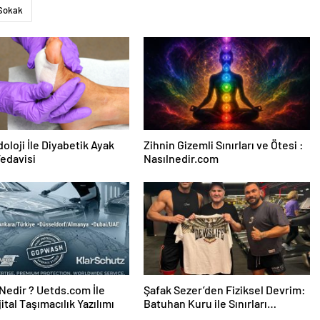
Sokak
oloji İle Diyabetik Ayak
Zihnin Gizemli Sınırları ve Ötesi :
Tedavisi
Nasılnedir.com
edir ? Uetds.com İle
Şafak Sezer’den Fiziksel Devrim:
ijital Taşımacılık Yazılımı
Batuhan Kuru ile Sınırları
Zorluyor!