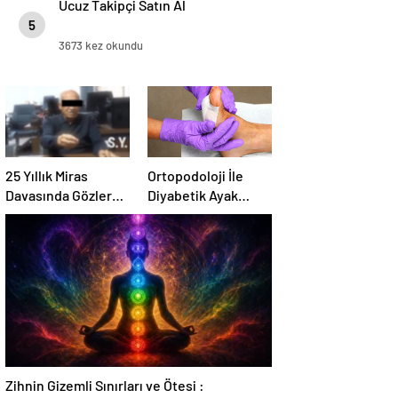
Ucuz Takipçi Satın Al
5
3673 kez okundu
25 Yıllık Miras
Ortopodoloji İle
Davasında Gözler
Diyabetik Ayak
Temmuz Ayındaki
Yarası Tedavisi
Karar Duruşmasına
Çevrildi
Zihnin Gizemli Sınırları ve Ötesi :