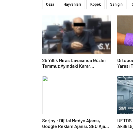
Ceza
Hayvanları
Köpek
Sanığın
25 Yıllık Miras Davasında Gözler
Ortopod
Temmuz Ayındaki Karar
Yarası 
Duruşmasına Çevrildi
Serjoy : Dijital Medya Ajansı,
UETDS N
Google Reklam Ajansı, SEO Ajansı
Akıllı D
ve Web Tasarım Ajansı