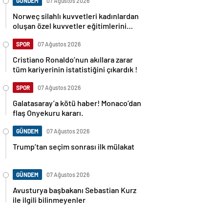
GÜNDEM
07 Ağustos 2026
Norweç silahlı kuvvetleri kadınlardan
oluşan özel kuvvetler eğitimlerini
başlattı.
SPOR
07 Ağustos 2026
Cristiano Ronaldo’nun akıllara zarar
tüm kariyerinin istatistiğini çıkardık !
SPOR
07 Ağustos 2026
Galatasaray’a kötü haber! Monaco’dan
flaş Onyekuru kararı.
GÜNDEM
07 Ağustos 2026
Trump’tan seçim sonrası ilk mülakat
GÜNDEM
07 Ağustos 2026
Avusturya başbakanı Sebastian Kurz
ile ilgili bilinmeyenler