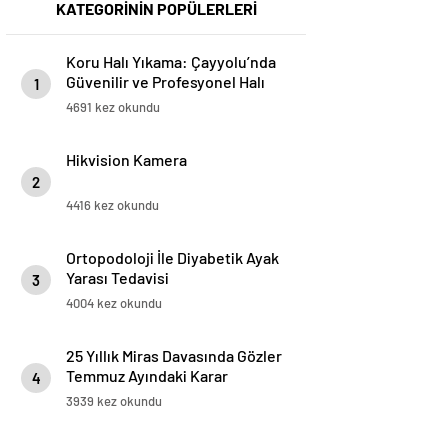
KATEGORİNİN POPÜLERLERİ
Koru Halı Yıkama: Çayyolu’nda
Güvenilir ve Profesyonel Halı
1
Temizliği
4691 kez okundu
Hikvision Kamera
2
4416 kez okundu
Ortopodoloji İle Diyabetik Ayak
Yarası Tedavisi
3
4004 kez okundu
25 Yıllık Miras Davasında Gözler
Temmuz Ayındaki Karar
4
Duruşmasına Çevrildi
3939 kez okundu