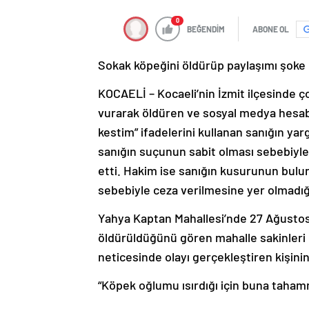
0
BEĞENDİM
ABONE OL
Sokak köpeğini öldürüp paylaşımı şoke e
KOCAELİ – Kocaeli’nin İzmit ilçesinde ç
vurarak öldüren ve sosyal medya hesabı
kestim” ifadelerini kullanan sanığın yar
sanığın suçunun sabit olması sebebiyle 
etti. Hakim ise sanığın kusurunun bulu
sebebiyle ceza verilmesine yer olmadığ
Yahya Kaptan Mahallesi’nde 27 Ağustos
öldürüldüğünü gören mahalle sakinleri 
neticesinde olayı gerçekleştiren kişini
“Köpek oğlumu ısırdığı için buna tah