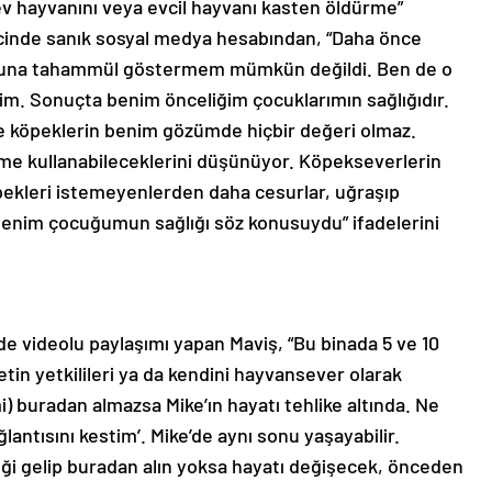
 ev hayvanını veya evcil hayvanı kasten öldürme”
cinde sanık sosyal medya hesabından, “Daha önce
in buna tahammül göstermem mümkün değildi. Ben de o
tim. Sonuçta benim önceliğim çocuklarımın sağlığıdır.
de köpeklerin benim gözümde hiçbir değeri olmaz.
e kullanabileceklerini düşünüyor. Köpekseverlerin
pekleri istemeyenlerden daha cesurlar, uğraşıp
benim çocuğumun sağlığı söz konusuydu” ifadelerini
e videolu paylaşımı yapan Maviş, “Bu binada 5 ve 10
in yetkilileri ya da kendini hayvansever olarak
mi) buradan almazsa Mike’ın hayatı tehlike altında. Ne
lantısını kestim’. Mike’de aynı sonu yaşayabilir.
i gelip buradan alın yoksa hayatı değişecek, önceden