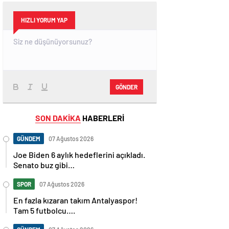
HIZLI YORUM YAP
GÖNDER
SON DAKİKA
HABERLERİ
GÜNDEM
07 Ağustos 2026
Joe Biden 6 aylık hedeflerini açıkladı.
Senato buz gibi…
SPOR
07 Ağustos 2026
En fazla kızaran takım Antalyaspor!
Tam 5 futbolcu….