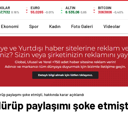
DOLAR
EURO
ALTIN
BITCOIN
47,7132
55,0265
6.535,06
3063806
0.16%
-0.01%
0,65
-0,40%
Ekonomi
Spor
Kadın
Foto Galeri
Videolar
rüp paylaşımı şoke etmişti, hakkında karar açıklandı
ürüp paylaşımı şoke etmişt