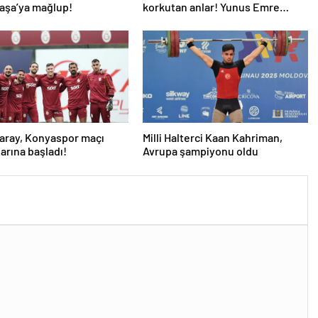
aşa’ya mağlup!
korkutan anlar! Yunus Emre
Konak oyuna devam edemedi…
aray, Konyaspor maçı
Milli Halterci Kaan Kahriman,
larına başladı!
Avrupa şampiyonu oldu