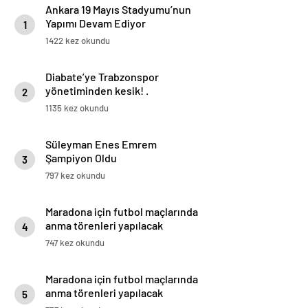
Ankara 19 Mayıs Stadyumu’nun
Yapımı Devam Ediyor
1
1422 kez okundu
Diabate’ye Trabzonspor
yönetiminden kesik! .
2
1135 kez okundu
Süleyman Enes Emrem
Şampiyon Oldu
3
797 kez okundu
Maradona için futbol maçlarında
anma törenleri yapılacak
4
747 kez okundu
Maradona için futbol maçlarında
anma törenleri yapılacak
5