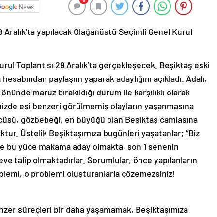
0
News
9 Aralık’ta yapılacak Olağanüstü Seçimli Genel Kurul
rul Toplantısı 29 Aralık’ta gerçekleşecek. Beşiktaş eski
hesabından paylaşım yaparak adaylığını açıkladı. Adalı,
nünde maruz bırakıldığı durum ile karşılıklı olarak
himizde eşi benzeri görülmemiş olayların yaşanmasına
cüsü, gözbebeği, en büyüğü olan Beşiktaş camiasına
tur. Üstelik Beşiktaşımıza bugünleri yaşatanlar; “Biz
ne bu yüce makama aday olmakta, son 1 senenin
ve talip olmaktadırlar. Sorumlular, önce yapılanların
oblemi, o problemi oluşturanlarla çözemezsiniz!
nzer süreçleri bir daha yaşamamak, Beşiktaşımıza