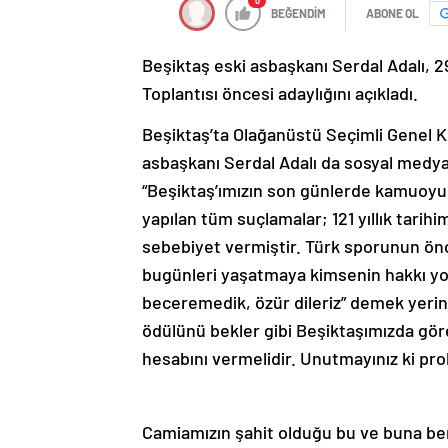
0
BEĞENDİM
ABONE OL
Beşiktaş eski asbaşkanı Serdal Adalı, 2
Toplantısı öncesi adaylığını açıkladı.
Beşiktaş’ta Olağanüstü Seçimli Genel Ku
asbaşkanı Serdal Adalı da sosyal medya 
“Beşiktaş’ımızın son günlerde kamuoyu ö
yapılan tüm suçlamalar; 121 yıllık tari
sebebiyet vermiştir. Türk sporunun ön
bugünleri yaşatmaya kimsenin hakkı yok
beceremedik, özür dileriz” demek yeri
ödülünü bekler gibi Beşiktaşımızda göre
hesabını vermelidir. Unutmayınız ki pr
Camiamızın şahit olduğu bu ve buna be