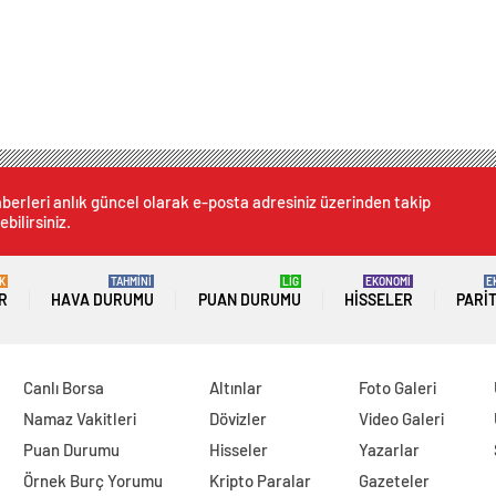
berleri anlık güncel olarak e-posta adresiniz üzerinden takip
ebilirsiniz.
K
TAHMİNİ
LİG
EKONOMİ
E
R
HAVA DURUMU
PUAN DURUMU
HISSELER
PARI
Canlı Borsa
Altınlar
Foto Galeri
Namaz Vakitleri
Dövizler
Video Galeri
Puan Durumu
Hisseler
Yazarlar
Örnek Burç Yorumu
Kripto Paralar
Gazeteler