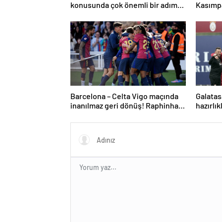
konusunda çok önemli bir adım
Kasımp
attık
Barcelona – Celta Vigo maçında
Galatas
inanılmaz geri dönüş! Raphinha
hazırlık
maça damga vurdu