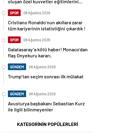
oluşan özel kuvvetler eğitimlerini
başlattı.
SPOR
08 Ağustos 2026
Cristiano Ronaldo’nun akıllara zarar
tüm kariyerinin istatistiğini çıkardık !
SPOR
08 Ağustos 2026
Galatasaray’a kötü haber! Monaco’dan
flaş Onyekuru kararı.
GÜNDEM
08 Ağustos 2026
Trump’tan seçim sonrası ilk mülakat
GÜNDEM
08 Ağustos 2026
Avusturya başbakanı Sebastian Kurz
ile ilgili bilinmeyenler
KATEGORİNİN POPÜLERLERİ