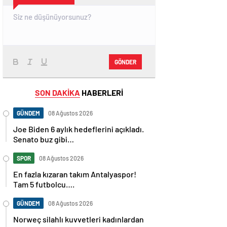
GÖNDER
SON DAKİKA
HABERLERİ
GÜNDEM
08 Ağustos 2026
Joe Biden 6 aylık hedeflerini açıkladı.
Senato buz gibi…
SPOR
08 Ağustos 2026
En fazla kızaran takım Antalyaspor!
Tam 5 futbolcu….
GÜNDEM
08 Ağustos 2026
Norweç silahlı kuvvetleri kadınlardan