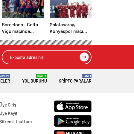
Barcelona – Celta
Galatasaray,
Vigo maçında
Konyaspor maçı
inanılmaz geri
hazırlıklarına
dönüş! Raphinha
başladı!
maça damga vurdu
KONOMİ
TRAFİK
CANLI
TELER
YOL DURUMU
KRIPTO PARALAR
Üye Giriş
Üye Kayıt
Şifremi Unuttum