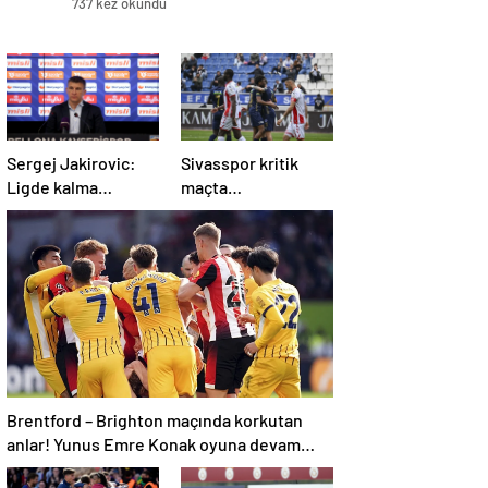
737 kez okundu
Sergej Jakirovic:
Sivasspor kritik
Ligde kalma
maçta
konusunda çok
Kasımpaşa’ya
önemli bir adım
mağlup!
attık
Brentford – Brighton maçında korkutan
anlar! Yunus Emre Konak oyuna devam
edemedi…