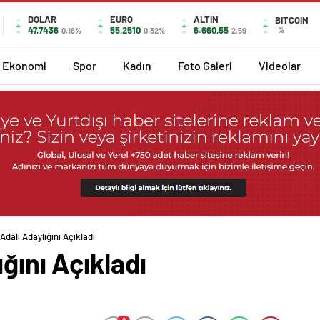
DOLAR
EURO
ALTIN
BITCOIN
47,7436
55,2510
6.660,55
%
0.18%
0.32%
2,59
Ekonomi
Spor
Kadın
Foto Galeri
Videolar
Adalı Adaylığını Açıkladı
ğını Açıkladı