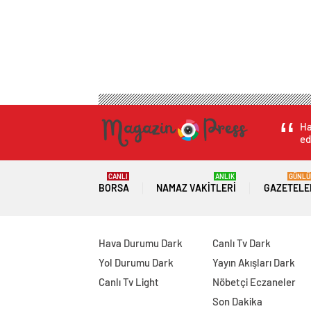
Ha
ed
CANLI
ANLIK
GÜNLÜ
BORSA
NAMAZ VAKITLERI
GAZETELE
Hava Durumu Dark
Canlı Tv Dark
Yol Durumu Dark
Yayın Akışları Dark
Canlı Tv Light
Nöbetçi Eczaneler
Son Dakika