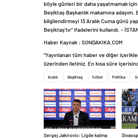
böyle günleri bir daha yaşatmamak için
Beşiktaş Başkanlık makamına adayım. Beşi
bilgilendirmeyi 13 Aralık Cuma günü ya
Beşiktaş’tır” ifadelerini kullandı. – İST
Haber Kaynak : SONDAKIKA.COM
“Yayınlanan tüm haber ve diğer içerikler i
üzerinden iletiniz. En kısa süre içerisin
Aralık
Beşiktaş
futbol
Politika
S
Sergej Jakirovic: Ligde kalma
Sivassp