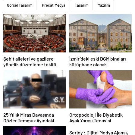
Görsel Tasarım
Precat Medya
Tasarım
Yazılım
Şehit aileleri ve gazilere
İzmir’deki eski DGM binaları
yönelik düzenleme teklifi
kütüphane olacak
Meclis’te kabul edildi
25 Yıllık Miras Davasında
Ortopodoloji İle Diyabetik
Gözler Temmuz Ayındaki
Ayak Yarası Tedavisi
Karar Duruşmasına Çevrildi
Serjoy : Dijital Medya Ajansı,