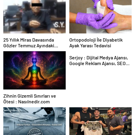
25 Yıllık Miras Davasında
Ortopodoloji İle Diyabetik
Gözler Temmuz Ayındaki
Ayak Yarası Tedavisi
Karar Duruşmasına Çevrildi
Serjoy : Dijital Medya Ajansı,
Google Reklam Ajansı, SEO
Ajansı ve Web Tasarım Ajansı
Zihnin Gizemli Sınırları ve
Ötesi : Nasılnedir.com