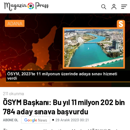
211 okunma
ÖSYM Başkanı: Bu yıl 11 milyon 202 bin
784 aday sınava başvurdu
29 Aralık 2023 00:21
ABONE OL
News