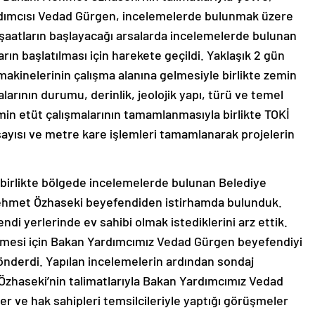
Yardımcısı Vedad Gürgen, incelemelerde bulunmak üzere
inşaatların başlayacağı arsalarda incelemelerde bulunan
arın başlatılması için harekete geçildi. Yaklaşık 2 gün
 makinelerinin çalışma alanına gelmesiyle birlikte zemin
kalarının durumu, derinlik, jeolojik yapı, türü ve temel
min etüt çalışmalarının tamamlanmasıyla birlikte TOKİ
 sayısı ve metre kare işlemleri tamamlanarak projelerin
 birlikte bölgede incelemelerde bulunan Belediye
Mehmet Özhaseki beyefendiden istirhamda bulunduk.
di yerlerinde ev sahibi olmak istediklerini arz ettik.
enmesi için Bakan Yardımcımız Vedad Gürgen beyefendiyi
nderdi. Yapılan incelemelerin ardından sondaj
Özhaseki’nin talimatlarıyla Bakan Yardımcımız Vedad
r ve hak sahipleri temsilcileriyle yaptığı görüşmeler