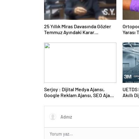
25 Yıllık Miras Davasında Gözler
Ortopod
Temmuz Ayındaki Karar
Yarası 
Duruşmasına Çevrildi
Serjoy : Dijital Medya Ajansı,
UETDS N
Google Reklam Ajansı, SEO Ajansı
Akıllı D
ve Web Tasarım Ajansı