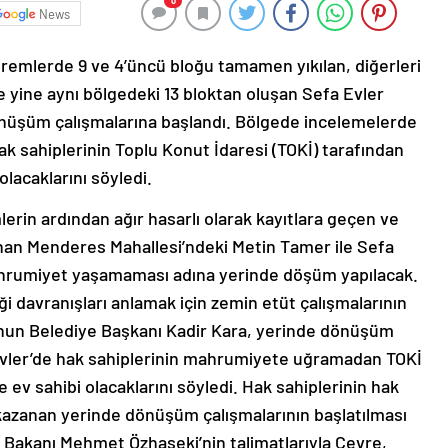
0
News
emlerde 9 ve 4’üncü bloğu tamamen yıkılan, diğerleri
le yine aynı bölgedeki 13 bloktan oluşan Sefa Evler
önüşüm çalışmalarına başlandı. Bölgede incelemelerde
k sahiplerinin Toplu Konut İdaresi (TOKİ) tarafından
lacaklarını söyledi.
rin ardından ağır hasarlı olarak kayıtlara geçen ve
an Menderes Mahallesi’ndeki Metin Tamer ile Sefa
mahrumiyet yaşamaması adına yerinde döşüm yapılacak.
 davranışları anlamak için zemin etüt çalışmalarının
unun Belediye Başkanı Kadir Kara, yerinde dönüşüm
 Evler’de hak sahiplerinin mahrumiyete uğramadan TOKİ
ev sahibi olacaklarını söyledi. Hak sahiplerinin hak
azanan yerinde dönüşüm çalışmalarının başlatılması
iği Bakanı Mehmet Özhaseki’nin talimatlarıyla Çevre,