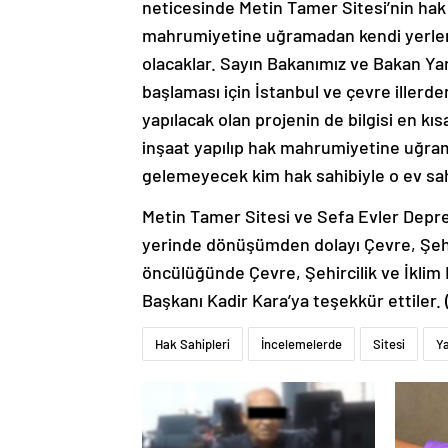
neticesinde Metin Tamer Sitesi’nin hak 
mahrumiyetine uğramadan kendi yerler
olacaklar. Sayın Bakanımız ve Bakan Ya
başlaması için İstanbul ve çevre illerde
yapılacak olan projenin de bilgisi en k
inşaat yapılıp hak mahrumiyetine uğram
gelemeyecek kim hak sahibiyle o ev sah
Metin Tamer Sitesi ve Sefa Evler Depr
yerinde dönüşümden dolayı Çevre, Şehir
öncülüğünde Çevre, Şehircilik ve İklim
Başkanı Kadir Kara’ya teşekkür ettiler.
Hak Sahipleri
İncelemelerde
Sitesi
Y