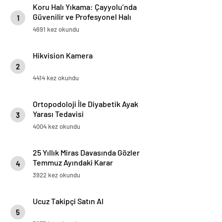
Koru Halı Yıkama: Çayyolu’nda
Güvenilir ve Profesyonel Halı
1
Temizliği
4691 kez okundu
Hikvision Kamera
2
4414 kez okundu
Ortopodoloji İle Diyabetik Ayak
Yarası Tedavisi
3
4004 kez okundu
25 Yıllık Miras Davasında Gözler
Temmuz Ayındaki Karar
4
Duruşmasına Çevrildi
3922 kez okundu
Ucuz Takipçi Satın Al
5