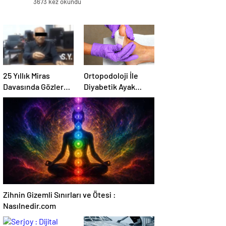
3673 kez okundu
25 Yıllık Miras
Ortopodoloji İle
Davasında Gözler
Diyabetik Ayak
Temmuz Ayındaki
Yarası Tedavisi
Karar Duruşmasına
Çevrildi
Zihnin Gizemli Sınırları ve Ötesi :
Nasılnedir.com