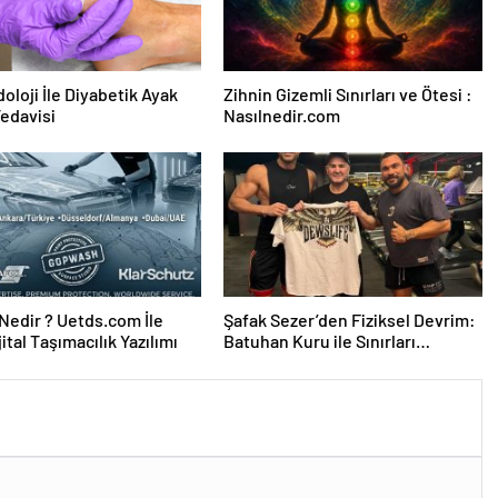
oloji İle Diyabetik Ayak
Zihnin Gizemli Sınırları ve Ötesi :
Tedavisi
Nasılnedir.com
edir ? Uetds.com İle
Şafak Sezer’den Fiziksel Devrim:
ijital Taşımacılık Yazılımı
Batuhan Kuru ile Sınırları
Zorluyor!