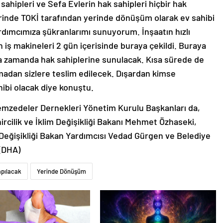
sahipleri ve Sefa Evlerin hak sahipleri hiçbir hak
inde TOKİ tarafından yerinde dönüşüm olarak ev sahibi
rdımcımıza şükranlarımı sunuyorum. İnşaatın hızlı
n iş makineleri 2 gün içerisinde buraya çekildi. Buraya
ısa zamanda hak sahiplerine sunulacak. Kısa sürede de
adan sizlere teslim edilecek. Dışardan kimse
ibi olacak diye konuştu.
emzedeler Dernekleri Yönetim Kurulu Başkanları da,
cilik ve İklim Değişikliği Bakanı Mehmet Özhaseki,
 Değişikliği Bakan Yardımcısı Vedad Gürgen ve Belediye
 (DHA)
apılacak
Yerinde Dönüşüm