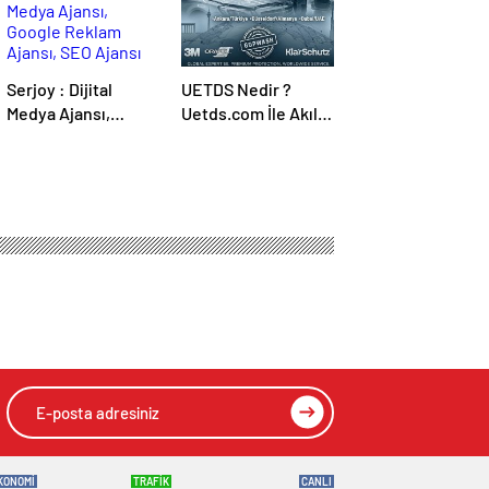
Serjoy : Dijital
UETDS Nedir ?
Medya Ajansı,
Uetds.com İle Akıllı
Google Reklam
Dijital Taşımacılık
Ajansı, SEO Ajansı
Yazılımı
ve Web Tasarım
Ajansı
KONOMİ
TRAFİK
CANLI