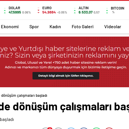
DOLAR
EURO
ALTIN
BITCOIN
47,5995
54,9884
6.533,07
%
0.06%
-0.05%
0,57
Ekonomi
Spor
Kadın
Foto Galeri
Videolar
 dönüşüm çalışmaları başladı
de dönüşüm çalışmaları baş