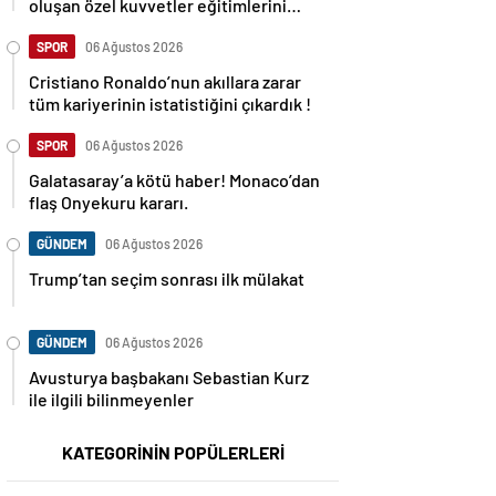
oluşan özel kuvvetler eğitimlerini
başlattı.
SPOR
06 Ağustos 2026
Cristiano Ronaldo’nun akıllara zarar
tüm kariyerinin istatistiğini çıkardık !
SPOR
06 Ağustos 2026
Galatasaray’a kötü haber! Monaco’dan
flaş Onyekuru kararı.
GÜNDEM
06 Ağustos 2026
Trump’tan seçim sonrası ilk mülakat
GÜNDEM
06 Ağustos 2026
Avusturya başbakanı Sebastian Kurz
ile ilgili bilinmeyenler
KATEGORİNİN POPÜLERLERİ