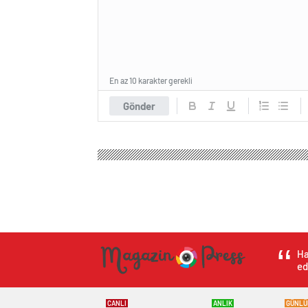
En az 10 karakter gerekli
Gönder
Ha
ed
CANLI
ANLIK
GÜNLÜ