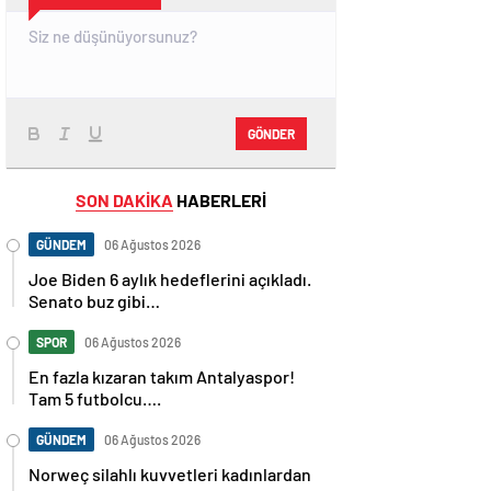
GÖNDER
SON DAKİKA
HABERLERİ
GÜNDEM
06 Ağustos 2026
Joe Biden 6 aylık hedeflerini açıkladı.
Senato buz gibi…
SPOR
06 Ağustos 2026
En fazla kızaran takım Antalyaspor!
Tam 5 futbolcu….
GÜNDEM
06 Ağustos 2026
Norweç silahlı kuvvetleri kadınlardan