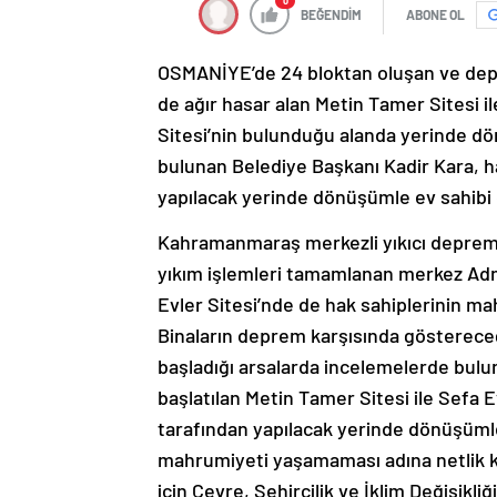
0
BEĞENDİM
ABONE OL
OSMANİYE’de 24 bloktan oluşan ve depr
de ağır hasar alan Metin Tamer Sitesi i
Sitesi’nin bulunduğu alanda yerinde d
bulunan Belediye Başkanı Kadir Kara, ha
yapılacak yerinde dönüşümle ev sahibi o
Kahramanmaraş merkezli yıkıcı depremle
yıkım işlemleri tamamlanan merkez Adn
Evler Sitesi’nde de hak sahiplerinin 
Binaların deprem karşısında göstereceği
başladığı arsalarda incelemelerde bul
başlatılan Metin Tamer Sitesi ile Sefa
tarafından yapılacak yerinde dönüşümle 
mahrumiyeti yaşamaması adına netlik k
için Çevre, Şehircilik ve İklim Değişikl