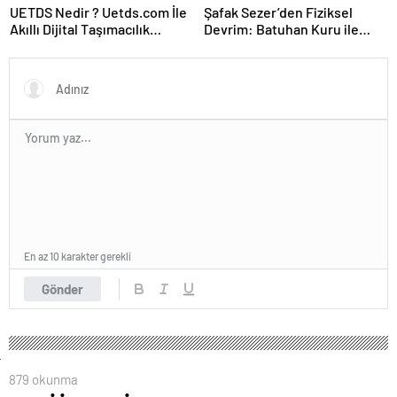
UETDS Nedir ? Uetds.com İle
Şafak Sezer’den Fiziksel
Akıllı Dijital Taşımacılık
Devrim: Batuhan Kuru ile
Yazılımı
Sınırları Zorluyor!
En az 10 karakter gerekli
Gönder
879 okunma