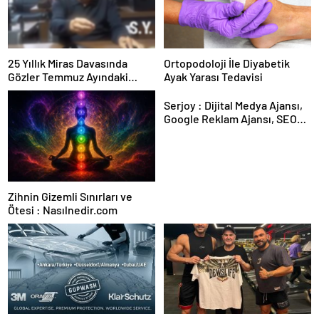
25 Yıllık Miras Davasında
Ortopodoloji İle Diyabetik
Gözler Temmuz Ayındaki
Ayak Yarası Tedavisi
Karar Duruşmasına Çevrildi
Serjoy : Dijital Medya Ajansı,
Google Reklam Ajansı, SEO
Ajansı ve Web Tasarım Ajansı
Zihnin Gizemli Sınırları ve
Ötesi : Nasılnedir.com