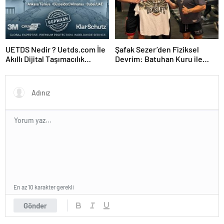
UETDS Nedir ? Uetds.com İle
Şafak Sezer’den Fiziksel
Akıllı Dijital Taşımacılık
Devrim: Batuhan Kuru ile
Yazılımı
Sınırları Zorluyor!
En az 10 karakter gerekli
Gönder