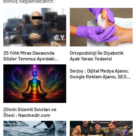
dönüş sağlanılacaktır.”
25 Yıllık Miras Davasında
Ortopodoloji İle Diyabetik
Gözler Temmuz Ayındaki
Ayak Yarası Tedavisi
Karar Duruşmasına Çevrildi
Serjoy : Dijital Medya Ajansı,
Google Reklam Ajansı, SEO
Ajansı ve Web Tasarım Ajansı
Zihnin Gizemli Sınırları ve
Ötesi : Nasılnedir.com