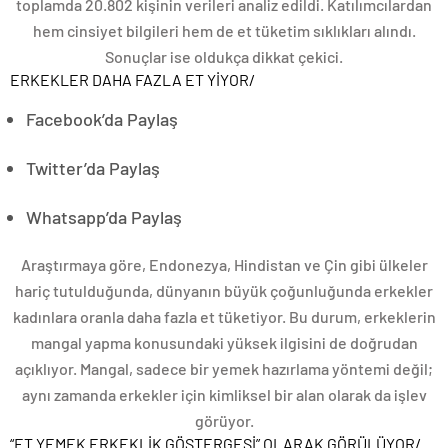
toplamda 20.802 kişinin verileri analiz edildi. Katılımcılardan
hem cinsiyet bilgileri hem de et tüketim sıklıkları alındı.
Sonuçlar ise oldukça dikkat çekici.
ERKEKLER DAHA FAZLA ET YİYOR
/
Facebook’da Paylaş
Twitter’da Paylaş
Whatsapp’da Paylaş
Araştırmaya göre, Endonezya, Hindistan ve Çin gibi ülkeler
hariç tutulduğunda, dünyanın büyük çoğunluğunda erkekler
kadınlara oranla daha fazla et tüketiyor. Bu durum, erkeklerin
mangal yapma konusundaki yüksek ilgisini de doğrudan
açıklıyor. Mangal, sadece bir yemek hazırlama yöntemi değil;
aynı zamanda erkekler için kimliksel bir alan olarak da işlev
görüyor.
“ET YEMEK ERKEKLİK GÖSTERGESİ” OLARAK GÖRÜLÜYOR
/