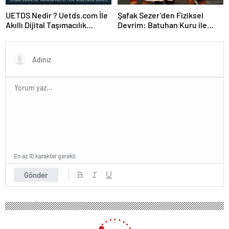
UETDS Nedir ? Uetds.com İle
Şafak Sezer’den Fiziksel
Akıllı Dijital Taşımacılık
Devrim: Batuhan Kuru ile
Yazılımı
Sınırları Zorluyor!
En az 10 karakter gerekli
Gönder