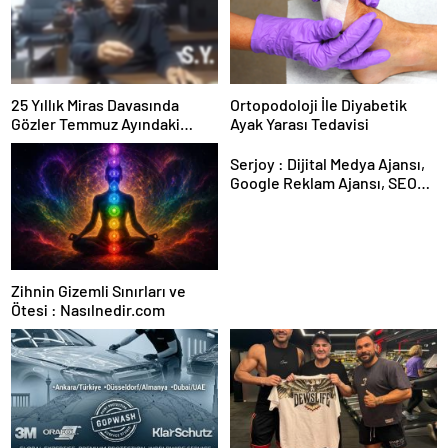
25 Yıllık Miras Davasında
Ortopodoloji İle Diyabetik
Gözler Temmuz Ayındaki
Ayak Yarası Tedavisi
Karar Duruşmasına Çevrildi
Serjoy : Dijital Medya Ajansı,
Google Reklam Ajansı, SEO
Ajansı ve Web Tasarım Ajansı
Zihnin Gizemli Sınırları ve
Ötesi : Nasılnedir.com