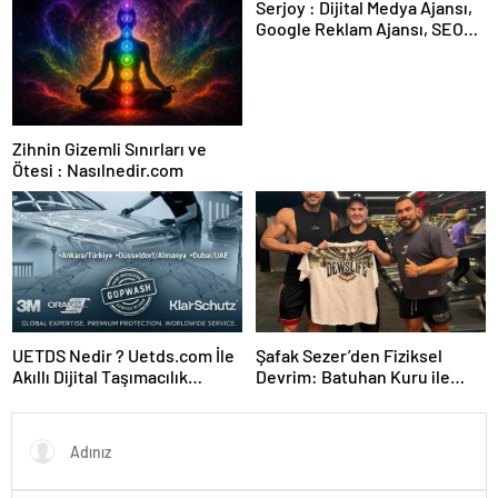
Serjoy : Dijital Medya Ajansı,
Google Reklam Ajansı, SEO
Ajansı ve Web Tasarım Ajansı
Zihnin Gizemli Sınırları ve
Ötesi : Nasılnedir.com
UETDS Nedir ? Uetds.com İle
Şafak Sezer’den Fiziksel
Akıllı Dijital Taşımacılık
Devrim: Batuhan Kuru ile
Yazılımı
Sınırları Zorluyor!