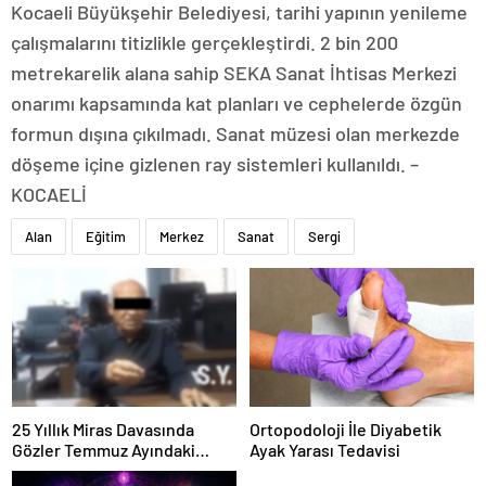
Kocaeli Büyükşehir Belediyesi, tarihi yapının yenileme
çalışmalarını titizlikle gerçekleştirdi. 2 bin 200
metrekarelik alana sahip SEKA Sanat İhtisas Merkezi
onarımı kapsamında kat planları ve cephelerde özgün
formun dışına çıkılmadı. Sanat müzesi olan merkezde
döşeme içine gizlenen ray sistemleri kullanıldı. –
KOCAELİ
Alan
Eğitim
Merkez
Sanat
Sergi
25 Yıllık Miras Davasında
Ortopodoloji İle Diyabetik
Gözler Temmuz Ayındaki
Ayak Yarası Tedavisi
Karar Duruşmasına Çevrildi