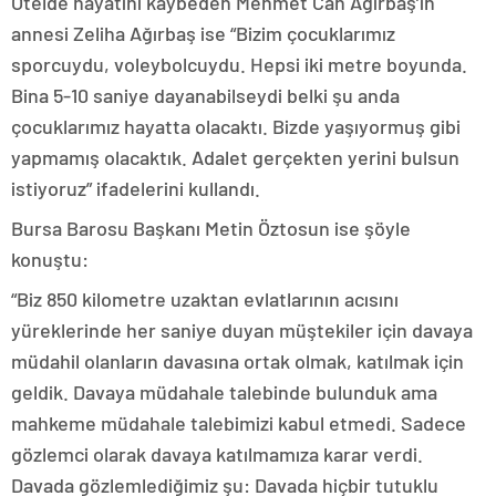
Otelde hayatını kaybeden Mehmet Can Ağırbaş’ın
annesi Zeliha Ağırbaş ise “Bizim çocuklarımız
sporcuydu, voleybolcuydu. Hepsi iki metre boyunda.
Bina 5-10 saniye dayanabilseydi belki şu anda
çocuklarımız hayatta olacaktı. Bizde yaşıyormuş gibi
yapmamış olacaktık. Adalet gerçekten yerini bulsun
istiyoruz” ifadelerini kullandı.
Bursa Barosu Başkanı Metin Öztosun ise şöyle
konuştu:
“Biz 850 kilometre uzaktan evlatlarının acısını
yüreklerinde her saniye duyan müştekiler için davaya
müdahil olanların davasına ortak olmak, katılmak için
geldik. Davaya müdahale talebinde bulunduk ama
mahkeme müdahale talebimizi kabul etmedi. Sadece
gözlemci olarak davaya katılmamıza karar verdi.
Davada gözlemlediğimiz şu: Davada hiçbir tutuklu