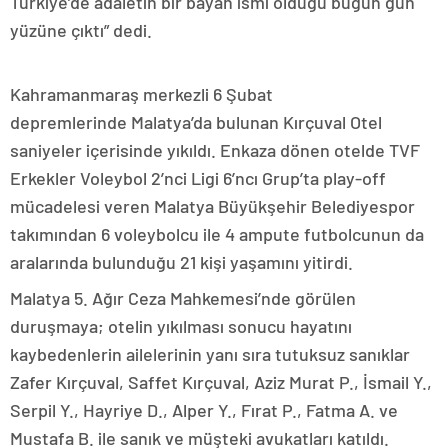
Türkiye’de adaletin bir bayan ismi olduğu bugün gün
yüzüne çıktı” dedi.
Kahramanmaraş merkezli 6 Şubat
depremlerinde Malatya’da bulunan Kırçuval Otel
saniyeler içerisinde yıkıldı. Enkaza dönen otelde TVF
Erkekler Voleybol 2’nci Ligi 6’ncı Grup’ta play-off
mücadelesi veren Malatya Büyükşehir Belediyespor
takımından 6 voleybolcu ile 4 ampute futbolcunun da
aralarında bulunduğu 21 kişi yaşamını yitirdi.
Malatya 5. Ağır Ceza Mahkemesi’nde görülen
duruşmaya; otelin yıkılması sonucu hayatını
kaybedenlerin ailelerinin yanı sıra tutuksuz sanıklar
Zafer Kırçuval, Saffet Kırçuval, Aziz Murat P., İsmail Y.,
Serpil Y., Hayriye D., Alper Y., Fırat P., Fatma A. ve
Mustafa B. ile sanık ve müşteki avukatları katıldı.