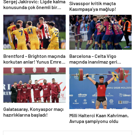
Sergej Jakirovic: Ligde kalma
Sivasspor kritik maçta
konusunda çok önemli bir
Kasımpaşa’ya mağlup!
adım attık
Brentford – Brighton maçında
Barcelona – Celta Vigo
korkutan anlar! Yunus Emre
maçında inanılmaz geri
Konak oyuna devam
dönüş! Raphinha maça
edemedi…
damga vurdu
Galatasaray, Konyaspor maçı
hazırlıklarına başladı!
Milli Halterci Kaan Kahriman,
Avrupa şampiyonu oldu