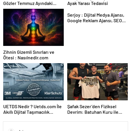
Gözler Temmuz Ayındaki
Ayak Yarası Tedavisi
Karar Duruşmasına Çevrildi
Serjoy : Dijital Medya Ajansı,
Google Reklam Ajansı, SEO
Ajansı ve Web Tasarım Ajansı
Zihnin Gizemli Sınırları ve
Ötesi : Nasılnedir.com
UETDS Nedir ? Uetds.com İle
Şafak Sezer’den Fiziksel
Akıllı Dijital Taşımacılık
Devrim: Batuhan Kuru ile
Yazılımı
Sınırları Zorluyor!