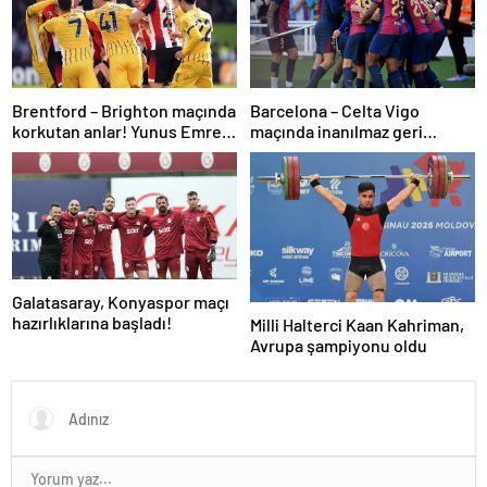
Brentford – Brighton maçında
Barcelona – Celta Vigo
korkutan anlar! Yunus Emre
maçında inanılmaz geri
Konak oyuna devam
dönüş! Raphinha maça
edemedi…
damga vurdu
Galatasaray, Konyaspor maçı
hazırlıklarına başladı!
Milli Halterci Kaan Kahriman,
Avrupa şampiyonu oldu