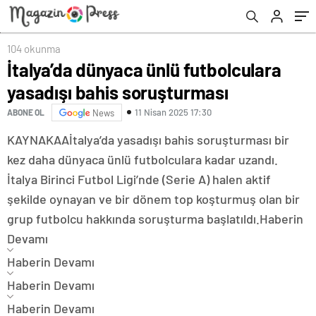
104 okunma
İtalya’da dünyaca ünlü futbolculara
yasadışı bahis soruşturması
11 Nisan 2025 17:30
ABONE OL
News
KAYNAK
AA
İtalya’da yasadışı bahis soruşturması bir
kez daha dünyaca ünlü futbolculara kadar uzandı.
İtalya Birinci Futbol Ligi’nde (Serie A) halen aktif
şekilde oynayan ve bir dönem top koşturmuş olan bir
grup futbolcu hakkında soruşturma başlatıldı.
Haberin
Devamı
Haberin Devamı
Haberin Devamı
Haberin Devamı