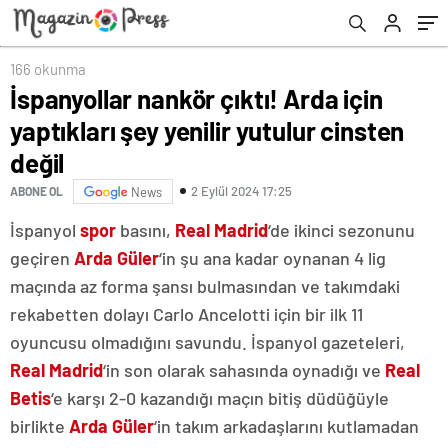
166 okunma
İspanyollar nankör çıktı! Arda için
yaptıkları şey yenilir yutulur cinsten
değil
2 Eylül 2024 17:25
ABONE OL
News
İspanyol
spor
basını,
Real Madrid
‘de ikinci sezonunu
geçiren
Arda Güler
‘in şu ana kadar oynanan 4 lig
maçında az forma şansı bulmasından ve takımdaki
rekabetten dolayı Carlo Ancelotti için bir ilk 11
oyuncusu olmadığını savundu. İspanyol gazeteleri,
Real Madrid
‘in son olarak sahasında oynadığı ve
Real
Betis
‘e karşı 2-0 kazandığı maçın bitiş düdüğüyle
birlikte
Arda Güler
‘in takım arkadaşlarını kutlamadan