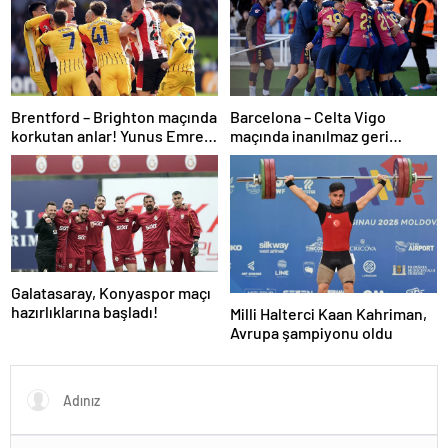
Brentford – Brighton maçında
Barcelona – Celta Vigo
korkutan anlar! Yunus Emre
maçında inanılmaz geri
Konak oyuna devam
dönüş! Raphinha maça
edemedi…
damga vurdu
Galatasaray, Konyaspor maçı
hazırlıklarına başladı!
Milli Halterci Kaan Kahriman,
Avrupa şampiyonu oldu