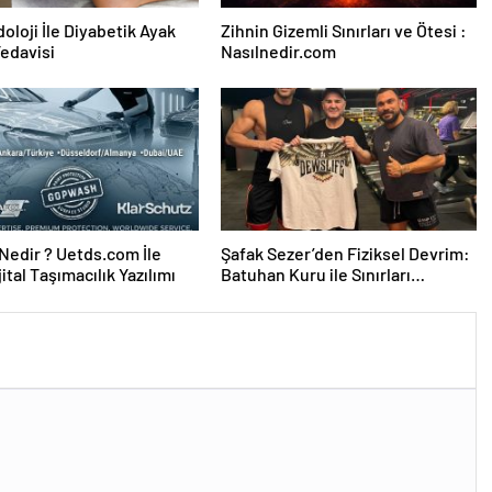
oloji İle Diyabetik Ayak
Zihnin Gizemli Sınırları ve Ötesi :
Tedavisi
Nasılnedir.com
edir ? Uetds.com İle
Şafak Sezer’den Fiziksel Devrim:
ijital Taşımacılık Yazılımı
Batuhan Kuru ile Sınırları
Zorluyor!