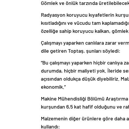
Gömlek ve önlük tarzında üretilebilece
Radyasyon koruyucu kıyafetlerin kurşun
kısıtladığını ve vücudu tam kaplamadığı
özelliğe sahip koruyucu kalkan, gömlek v
Çalışmayı yaparken canlılara zarar verm
dile getiren Toptaş, şunları söyledi:
“Bu çalışmayı yaparken hiçbir canlıya 
durumda, hiçbir maliyeti yok. İleride s
açısından oldukça düşük diyebiliriz. Ma
ekonomik.”
Makine Mühendisliği Bölümü Araştırma G
kurşundan 6,5 kat hafif olduğunu ve raha
Malzemenin diğer ürünlere göre daha az
kullandı: