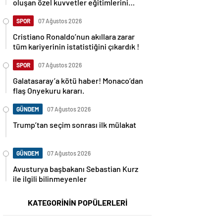
oluşan özel kuvvetler eğitimlerini
başlattı.
SPOR
07 Ağustos 2026
Cristiano Ronaldo’nun akıllara zarar
tüm kariyerinin istatistiğini çıkardık !
SPOR
07 Ağustos 2026
Galatasaray’a kötü haber! Monaco’dan
flaş Onyekuru kararı.
GÜNDEM
07 Ağustos 2026
Trump’tan seçim sonrası ilk mülakat
GÜNDEM
07 Ağustos 2026
Avusturya başbakanı Sebastian Kurz
ile ilgili bilinmeyenler
KATEGORİNİN POPÜLERLERİ