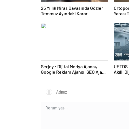
25 Yıllık Miras Davasında Gözler
Ortopod
Temmuz Ayındaki Karar
Yarası 
Duruşmasına Çevrildi
Serjoy : Dijital Medya Ajansı,
UETDS N
Google Reklam Ajansı, SEO Ajansı
Akıllı D
ve Web Tasarım Ajansı