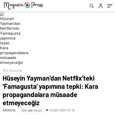
müsaade etmeyeceğiz
154 okunma
Hüseyin Yayman’dan Netflix’teki
‘Famagusta’ yapımına tepki: Kara
propagandalara müsaade
etmeyeceğiz
4 Eylül 2024 15:15
ABONE OL
News