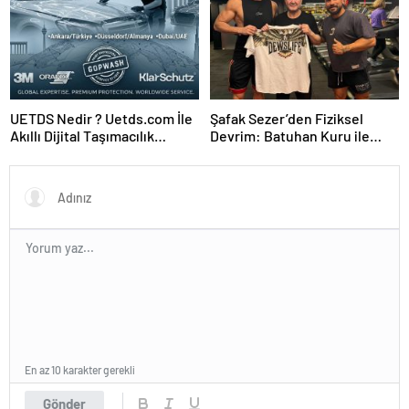
UETDS Nedir ? Uetds.com İle
Şafak Sezer’den Fiziksel
Akıllı Dijital Taşımacılık
Devrim: Batuhan Kuru ile
Yazılımı
Sınırları Zorluyor!
En az 10 karakter gerekli
Gönder