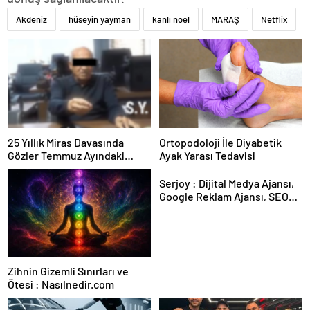
Akdeniz
hüseyin yayman
kanlı noel
MARAŞ
Netflix
25 Yıllık Miras Davasında
Ortopodoloji İle Diyabetik
Gözler Temmuz Ayındaki
Ayak Yarası Tedavisi
Karar Duruşmasına Çevrildi
Serjoy : Dijital Medya Ajansı,
Google Reklam Ajansı, SEO
Ajansı ve Web Tasarım Ajansı
Zihnin Gizemli Sınırları ve
Ötesi : Nasılnedir.com