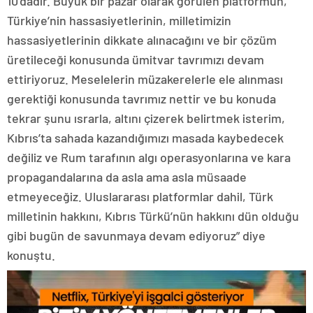
10’dadır. Büyük bir pazar olarak görülen platformun,
Türkiye’nin hassasiyetlerinin, milletimizin
hassasiyetlerinin dikkate alınacağını ve bir çözüm
üretileceği konusunda ümitvar tavrımızı devam
ettiriyoruz. Meselelerin müzakerelerle ele alınması
gerektiği konusunda tavrımız nettir ve bu konuda
tekrar şunu ısrarla, altını çizerek belirtmek isterim,
Kıbrıs’ta sahada kazandığımızı masada kaybedecek
değiliz ve Rum tarafının algı operasyonlarına ve kara
propagandalarına da asla ama asla müsaade
etmeyeceğiz. Uluslararası platformlar dahil, Türk
milletinin hakkını, Kıbrıs Türkü’nün hakkını dün olduğu
gibi bugün de savunmaya devam ediyoruz” diye
konuştu.