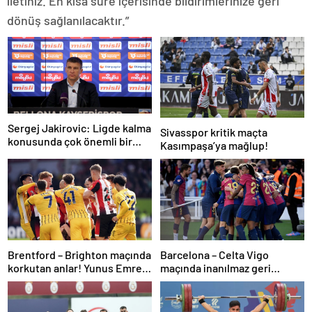
iletiniz. En kısa süre içerisinde bildirimlerinize geri
dönüş sağlanılacaktır.”
Sergej Jakirovic: Ligde kalma
Sivasspor kritik maçta
konusunda çok önemli bir
Kasımpaşa’ya mağlup!
adım attık
Brentford – Brighton maçında
Barcelona – Celta Vigo
korkutan anlar! Yunus Emre
maçında inanılmaz geri
Konak oyuna devam
dönüş! Raphinha maça
edemedi…
damga vurdu