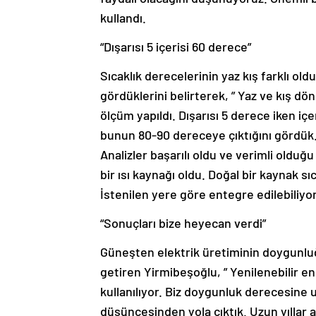
kullandı.
“Dışarısı 5 içerisi 60 derece”
Sıcaklık derecelerinin yaz kış farklı ol
gördüklerini belirterek, ” Yaz ve kış dö
ölçüm yapıldı. Dışarısı 5 derece iken iç
bunun 80-90 dereceye çıktığını gördük.
Analizler başarılı oldu ve verimli olduğ
bir ısı kaynağı oldu. Doğal bir kaynak sı
İstenilen yere göre entegre edilebiliyor
“Sonuçları bize heyecan verdi”
Güneşten elektrik üretiminin doygunluğa 
getiren Yirmibeşoğlu, ” Yenilenebilir e
kullanılıyor. Biz doygunluk derecesine 
düşüncesinden yola çıktık. Uzun yıllar a