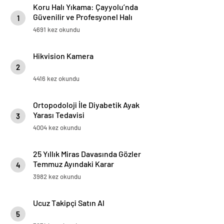
Koru Halı Yıkama: Çayyolu’nda
Güvenilir ve Profesyonel Halı
1
Temizliği
4691 kez okundu
Hikvision Kamera
2
4416 kez okundu
Ortopodoloji İle Diyabetik Ayak
Yarası Tedavisi
3
4004 kez okundu
25 Yıllık Miras Davasında Gözler
Temmuz Ayındaki Karar
4
Duruşmasına Çevrildi
3982 kez okundu
Ucuz Takipçi Satın Al
5