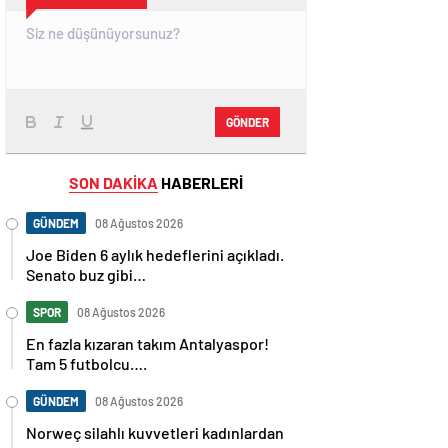
GÖNDER
SON DAKİKA
HABERLERİ
GÜNDEM
08 Ağustos 2026
Joe Biden 6 aylık hedeflerini açıkladı.
Senato buz gibi…
SPOR
08 Ağustos 2026
En fazla kızaran takım Antalyaspor!
Tam 5 futbolcu….
GÜNDEM
08 Ağustos 2026
Norweç silahlı kuvvetleri kadınlardan