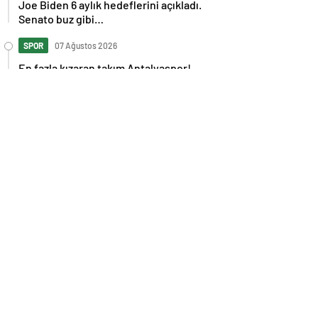
Joe Biden 6 aylık hedeflerini açıkladı.
Senato buz gibi…
SPOR
07 Ağustos 2026
En fazla kızaran takım Antalyaspor!
Tam 5 futbolcu….
GÜNDEM
07 Ağustos 2026
Norweç silahlı kuvvetleri kadınlardan
oluşan özel kuvvetler eğitimlerini
başlattı.
SPOR
07 Ağustos 2026
Cristiano Ronaldo’nun akıllara zarar
tüm kariyerinin istatistiğini çıkardık !
SPOR
07 Ağustos 2026
Galatasaray’a kötü haber! Monaco’dan
flaş Onyekuru kararı.
GÜNDEM
07 Ağustos 2026