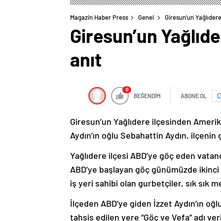
Magazin Haber Press
Genel
Giresun’un Yağlıdere
Giresun’un Yağlıde
anıt
0
BEĞENDİM
ABONE OL
Giresun’un Yağlıdere ilçesinden Amerika
Aydın’ın oğlu Sebahattin Aydın, ilçenin g
Yağlıdere ilçesi ABD’ye göç eden vatanda
ABD’ye başlayan göç günümüzde ikinci n
iş yeri sahibi olan gurbetçiler, sık sık 
İlçeden ABD’ye giden İzzet Aydın’ın oğl
tahsis edilen yere “Göç ve Vefa” adı veri