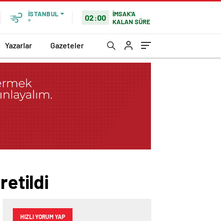
İMSAK'A
İSTANBUL
02:00
KALAN SÜRE
°
Yazarlar
Gazeteler
retildi
HIZLI YORUM YAP