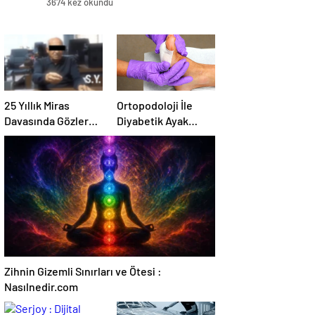
3674 kez okundu
25 Yıllık Miras
Ortopodoloji İle
Davasında Gözler
Diyabetik Ayak
Temmuz Ayındaki
Yarası Tedavisi
Karar Duruşmasına
Çevrildi
Zihnin Gizemli Sınırları ve Ötesi :
Nasılnedir.com