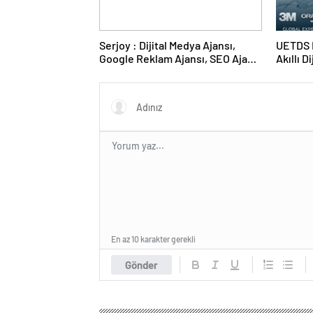
Serjoy : Dijital Medya Ajansı,
UETDS N
Google Reklam Ajansı, SEO Ajansı
Akıllı D
ve Web Tasarım Ajansı
En az 10 karakter gerekli
Gönder