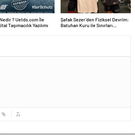
edir ? Uetds.com İle
Şafak Sezer’den Fiziksel Devrim:
ijital Taşımacılık Yazılımı
Batuhan Kuru ile Sınırları
Zorluyor!