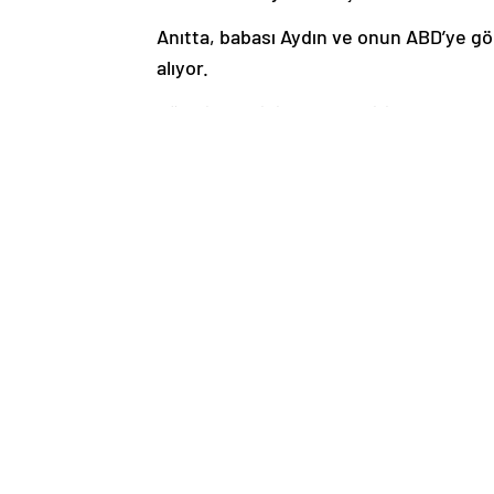
Anıtta, babası Aydın ve onun ABD’ye gö
alıyor.
Göç hikayesini AA muhabirine anlatan 71 
1960’lı yıllarda Rum asıllı Lefter Çember
Çemberci’nin Yağlıdere doğumlu olduğun
Yunanistan ve ABD’ye gitmiş, oradan da 
babamla tanışmışlar. Babam 1966’da da 
çok yardımcı oldu.” dedi.
Aydın, babasının 1969’da ilçeye dönüp “S
götürdüğünü belirterek, göçün yıllar iç
Kendisinin de 1971’de ABD’ye gittiğini if
yerlerinin olduğunu anlattı.
“Babam ve Lefter ile gurur duyuyorum”