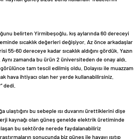
duğunu belirten Yirmibeşoğlu, kış aylarında 60 dereceyi
neminde sıcaklık değerleri değişiyor. Az önce arkadaşlar
erisi 55-60 dereceye kadar sıcaklık aldığını gördük. Yazın
 Aynı zamanda bu ürün 2 üniversiteden de onay aldı.
u görülünce tam tescil edilmiş oldu. Dolayısı ile muazzam
cak hava ihtiyacı olan her yerde kullanabilirsiniz.
” dedi.
ulaştığını bu sebeple ısı duvarını ürettiklerini dişe
nerji kaynağı olan güneş genelde elektrik üretiminde
ulaşan bu sektörde nerede faydalanabiliriz
raştırmaların sonucunda biz güneş ile havayı ısıtıp