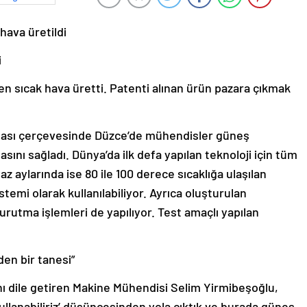
hava üretildi
i
 sıcak hava üretti. Patenti alınan ürün pazara çıkmak
ılması çerçevesinde Düzce’de mühendisler güneş
ını sağladı. Dünya’da ilk defa yapılan teknoloji için tüm
yaz aylarında ise 80 ile 100 derece sıcaklığa ulaşılan
stemi olarak kullanılabiliyor. Ayrıca oluşturulan
rutma işlemleri de yapılıyor. Test amaçlı yapılan
den bir tanesi”
nı dile getiren Makine Mühendisi Selim Yirmibeşoğlu,
 kullanabiliriz’ düşüncesinden yola çıktık ve burada güneş