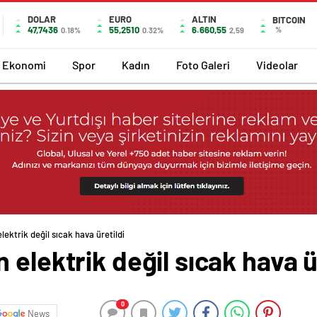
DOLAR
EURO
ALTIN
BITCOIN
47,7436
55,2510
6.660,55
%
0.18%
0.32%
2,59
Ekonomi
Spor
Kadın
Foto Galeri
Videolar
lektrik değil sıcak hava üretildi
elektrik değil sıcak hava ü
0
News