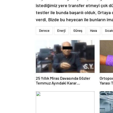
istediğimiz yere transfer etmeyi çok d
testler ile bunda başarılı olduk. Ortaya
verdi. Bizde bu heyecan ile bunların im
Derece
Enerji
Güneş
Hava
Sıcak
25 Yıllık Miras Davasında Gözler
Ortopod
Temmuz Ayındaki Karar
Yarası 
Duruşmasına Çevrildi