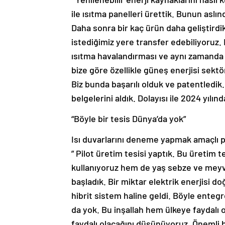
ile ısıtma panelleri ürettik. Bunun aslın
Daha sonra bir kaç ürün daha geliştirdi
istediğimiz yere transfer edebiliyoruz. 
ısıtma havalandırması ve aynı zamanda 
bize göre özellikle güneş enerjisi sektö
Biz bunda başarılı olduk ve patentledik. 
belgelerini aldık. Dolayısı ile 2024 yılı
“Böyle bir tesis Dünya’da yok”
Isı duvarlarını deneme yapmak amaçlı pi
” Pilot üretim tesisi yaptık. Bu üretim
kullanıyoruz hem de yaş sebze ve meyv
başladık. Bir miktar elektrik enerjisi d
hibrit sistem haline geldi. Böyle entegr
da yok. Bu inşallah hem ülkeye faydalı
faydalı olacağını düşünüyoruz. Önemli b