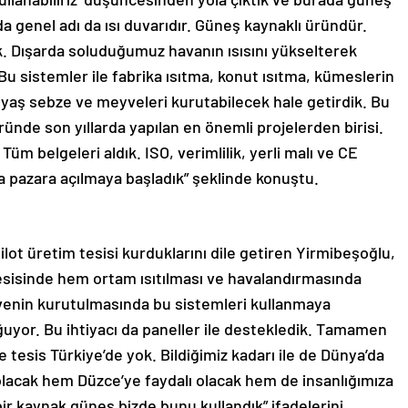
da genel adı da ısı duvarıdır. Güneş kaynaklı üründür.
k. Dışarda soluduğumuz havanın ısısını yükselterek
Bu sistemler ile fabrika ısıtma, konut ısıtma, kümeslerin
yaş sebze ve meyveleri kurutabilecek hale getirdik. Bu
ründe son yıllarda yapılan en önemli projelerden birisi.
Tüm belgeleri aldık. ISO, verimlilik, yerli malı ve CE
nda pazara açılmaya başladık” şeklinde konuştu.
lot üretim tesisi kurduklarını dile getiren Yirmibeşoğlu,
 tesisinde hem ortam ısıtılması ve havalandırmasında
enin kurutulmasında bu sistemleri kullanmaya
oğuyor. Bu ihtiyacı da paneller ile destekledik. Tamamen
e tesis Türkiye’de yok. Bildiğimiz kadarı ile de Dünya’da
 olacak hem Düzce’ye faydalı olacak hem de insanlığımıza
ir kaynak güneş bizde bunu kullandık” ifadelerini