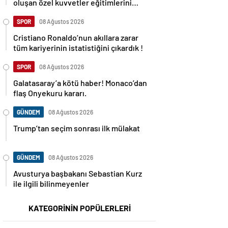
oluşan özel kuvvetler eğitimlerini
başlattı.
SPOR
08 Ağustos 2026
Cristiano Ronaldo’nun akıllara zarar
tüm kariyerinin istatistiğini çıkardık !
SPOR
08 Ağustos 2026
Galatasaray’a kötü haber! Monaco’dan
flaş Onyekuru kararı.
GÜNDEM
08 Ağustos 2026
Trump’tan seçim sonrası ilk mülakat
GÜNDEM
08 Ağustos 2026
Avusturya başbakanı Sebastian Kurz
ile ilgili bilinmeyenler
KATEGORİNİN POPÜLERLERİ