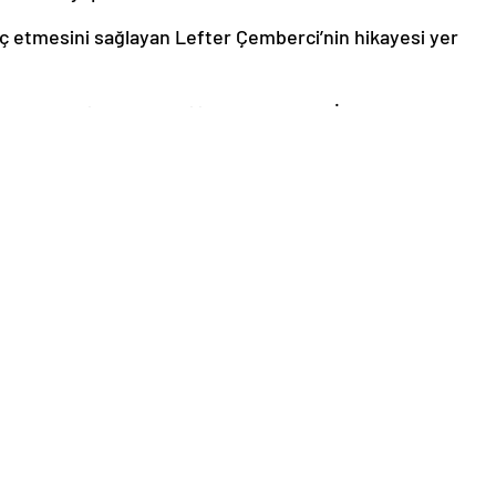
ç etmesini sağlayan Lefter Çemberci’nin hikayesi yer
yaşındaki Aydın, terzilik yapan babası İzzet Aydın’ın
ci ile tanışmasıyla ABD hikayesinin başladığını söyledi.
u aktaran Aydın, “10 yaşlarında buradan ayrılıp Rusya,
1960’lı yıllarda Yağlıdere’ye ziyarete gelmiş, o anda da
Lefter’in yanına ABD’ye giderek orada kaldı. Lefter ona
aatçi Hasan” lakabıyla tanınan kişiyi ABD’ye
inde bu şekilde devam ettiğini kaydetti.
ade eden Aydın, 52 yıldır bu ülkede çeşitli sektörlerde iş