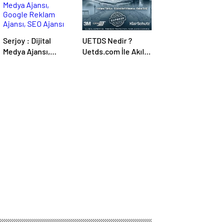
Serjoy : Dijital
UETDS Nedir ?
Medya Ajansı,
Uetds.com İle Akıllı
Google Reklam
Dijital Taşımacılık
Ajansı, SEO Ajansı
Yazılımı
ve Web Tasarım
Ajansı