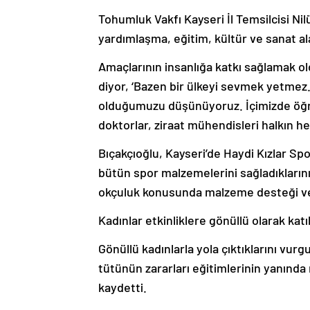
Tohumluk Vakfı Kayseri İl Temsilcisi Ni
yardımlaşma, eğitim, kültür ve sanat al
Amaçlarının insanlığa katkı sağlamak o
diyor, ‘Bazen bir ülkeyi sevmek yetmez.
olduğumuzu düşünüyoruz. İçimizde öğret
doktorlar, ziraat mühendisleri halkın he
Bıçakçıoğlu, Kayseri’de Haydi Kızlar Spo
bütün spor malzemelerini sağladıklarını
okçuluk konusunda malzeme desteği verd
Kadınlar etkinliklere gönüllü olarak katı
Gönüllü kadınlarla yola çıktıklarını vur
tütünün zararları eğitimlerinin yanında 
kaydetti.