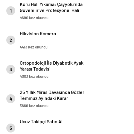
Koru Halı Yıkama: Çayyolu’nda
Güvenilir ve Profesyonel Halı
1
Temizliği
4690 kez okundu
Hikvision Kamera
2
4413 kez okundu
Ortopodoloji İle Diyabetik Ayak
Yarası Tedavisi
3
4003 kez okundu
25 Yıllık Miras Davasında Gözler
Temmuz Ayındaki Karar
4
Duruşmasına Çevrildi
3866 kez okundu
Ucuz Takipçi Satın Al
5