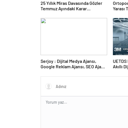
25 Yıllık Miras Davasında Gözler
Ortopod
Temmuz Ayındaki Karar
Yarası 
Duruşmasına Çevrildi
Serjoy : Dijital Medya Ajansı,
UETDS N
Google Reklam Ajansı, SEO Ajansı
Akıllı D
ve Web Tasarım Ajansı