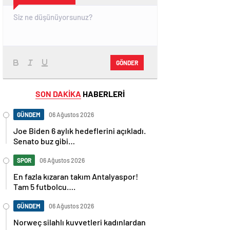
GÖNDER
SON DAKİKA
HABERLERİ
GÜNDEM
06 Ağustos 2026
Joe Biden 6 aylık hedeflerini açıkladı.
Senato buz gibi…
SPOR
06 Ağustos 2026
En fazla kızaran takım Antalyaspor!
Tam 5 futbolcu….
GÜNDEM
06 Ağustos 2026
Norweç silahlı kuvvetleri kadınlardan