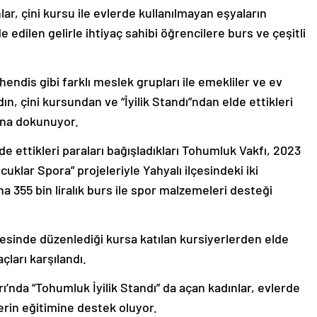
lar, çini kursu ile evlerde kullanılmayan eşyaların
e edilen gelirle ihtiyaç sahibi öğrencilere burs ve çeşitli
endis gibi farklı meslek grupları ile emekliler ve ev
ın, çini kursundan ve “İyilik Standı”ndan elde ettikleri
tına dokunuyor.
elde ettikleri paraları bağışladıkları Tohumluk Vakfı, 2023
cuklar Spora” projeleriyle Yahyalı ilçesindeki iki
a 355 bin liralık burs ile spor malzemeleri desteği
yesinde düzenlediği kursa katılan kursiyerlerden elde
açları karşılandı.
rı’nda “Tohumluk İyilik Standı” da açan kadınlar, evlerde
erin eğitimine destek oluyor.