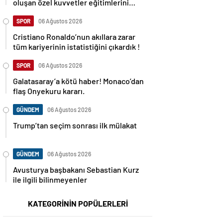
oluşan özel kuvvetler eğitimlerini
başlattı.
SPOR
06 Ağustos 2026
Cristiano Ronaldo’nun akıllara zarar
tüm kariyerinin istatistiğini çıkardık !
SPOR
06 Ağustos 2026
Galatasaray’a kötü haber! Monaco’dan
flaş Onyekuru kararı.
GÜNDEM
06 Ağustos 2026
Trump’tan seçim sonrası ilk mülakat
GÜNDEM
06 Ağustos 2026
Avusturya başbakanı Sebastian Kurz
ile ilgili bilinmeyenler
KATEGORİNİN POPÜLERLERİ