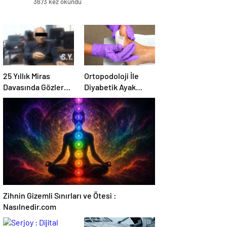
3673 kez okundu
25 Yıllık Miras
Ortopodoloji İle
Davasında Gözler
Diyabetik Ayak
Temmuz Ayındaki
Yarası Tedavisi
Karar Duruşmasına
Çevrildi
Zihnin Gizemli Sınırları ve Ötesi :
Nasılnedir.com