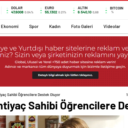
DOLAR
EURO
ALTIN
BITCOIN
47,6008
55,1302
6.540,10
%
0.04%
0.21%
0,68
Ekonomi
Spor
Kadın
Foto Galeri
Videolar
tiyaç Sahibi Öğrencilere Destek Oluyor
İhtiyaç Sahibi Öğrencilere 