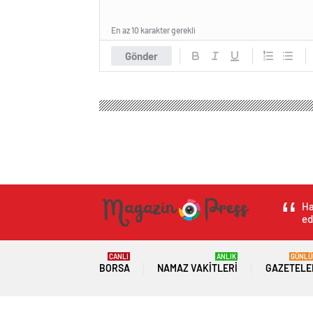
En az 10 karakter gerekli
Gönder
Magazin Haber Press
Genel
Artvin Şavşat’ta Kar
Artvin Şavşat’ta K
ormanlarına zarar