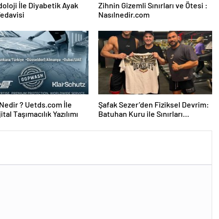
oloji İle Diyabetik Ayak
Zihnin Gizemli Sınırları ve Ötesi :
Tedavisi
Nasılnedir.com
edir ? Uetds.com İle
Şafak Sezer’den Fiziksel Devrim:
ijital Taşımacılık Yazılımı
Batuhan Kuru ile Sınırları
Zorluyor!