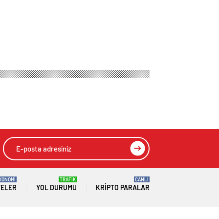
şlatıldı
a ladin
aşlatıldı
HIZLI YORUM YAP