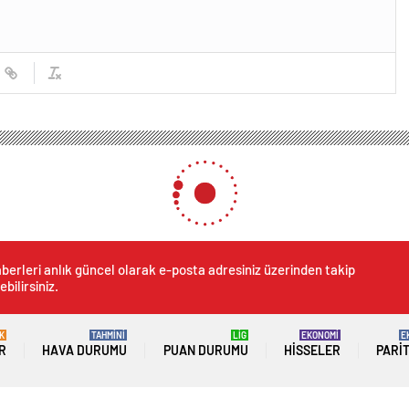
agöl-Sahara Milli Parkı’nda ladin ormanlarına zarar veren böceklere mücadele ba
aragöl-Sahara Milli Parkı’nd
 veren böceklere mücadele b