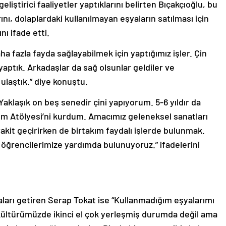
iştirici faaliyetler yaptıklarını belirten Bıçakçıoğlu, bu
nı, dolaplardaki kullanılmayan eşyaların satılması için
nı ifade etti.
a fazla fayda sağlayabilmek için yaptığımız işler. Çin
e yaptık. Arkadaşlar da sağ olsunlar geldiler ve
 ulaştık.” diye konuştu.
Yaklaşık on beş senedir çini yapıyorum. 5-6 yıldır da
rım Atölyesi’ni kurdum. Amacımız geleneksel sanatları
kit geçirirken de birtakım faydalı işlerde bulunmak.
öğrencilerimize yardımda bulunuyoruz.” ifadelerini
aları getiren Serap Tokat ise “Kullanmadığım eşyalarımı
 kültürümüzde ikinci el çok yerleşmiş durumda değil ama