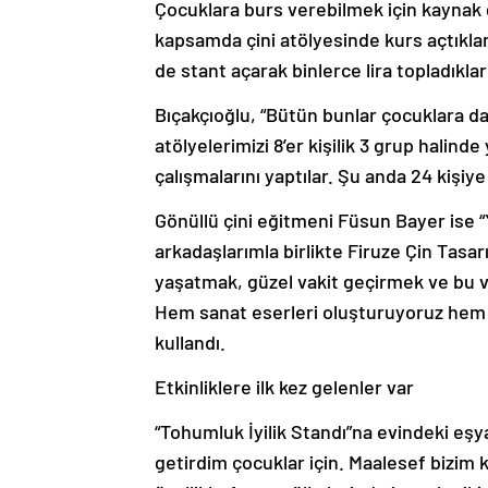
Çocuklara burs verebilmek için kaynak gel
kapsamda çini atölyesinde kurs açtıkları
de stant açarak binlerce lira topladıkları
Bıçakçıoğlu, “Bütün bunlar çocuklara dah
atölyelerimizi 8’er kişilik 3 grup halind
çalışmalarını yaptılar. Şu anda 24 kişiye
Gönüllü çini eğitmeni Füsun Bayer ise “
arkadaşlarımla birlikte Firuze Çin Tasa
yaşatmak, güzel vakit geçirmek ve bu va
Hem sanat eserleri oluşturuyoruz hem 
kullandı.
Etkinliklere ilk kez gelenler var
“Tohumluk İyilik Standı”na evindeki eşy
getirdim çocuklar için. Maalesef bizim