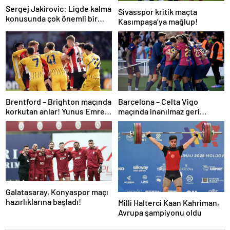
Sergej Jakirovic: Ligde kalma
Sivasspor kritik maçta
konusunda çok önemli bir
Kasımpaşa’ya mağlup!
adım attık
Brentford – Brighton maçında
Barcelona – Celta Vigo
korkutan anlar! Yunus Emre
maçında inanılmaz geri
Konak oyuna devam
dönüş! Raphinha maça
edemedi…
damga vurdu
Galatasaray, Konyaspor maçı
hazırlıklarına başladı!
Milli Halterci Kaan Kahriman,
Avrupa şampiyonu oldu