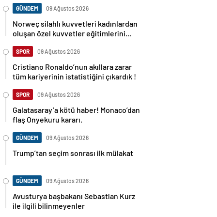
GÜNDEM
09 Ağustos 2026
Norweç silahlı kuvvetleri kadınlardan
oluşan özel kuvvetler eğitimlerini
başlattı.
SPOR
09 Ağustos 2026
Cristiano Ronaldo’nun akıllara zarar
tüm kariyerinin istatistiğini çıkardık !
SPOR
09 Ağustos 2026
Galatasaray’a kötü haber! Monaco’dan
flaş Onyekuru kararı.
GÜNDEM
09 Ağustos 2026
Trump’tan seçim sonrası ilk mülakat
GÜNDEM
09 Ağustos 2026
Avusturya başbakanı Sebastian Kurz
ile ilgili bilinmeyenler