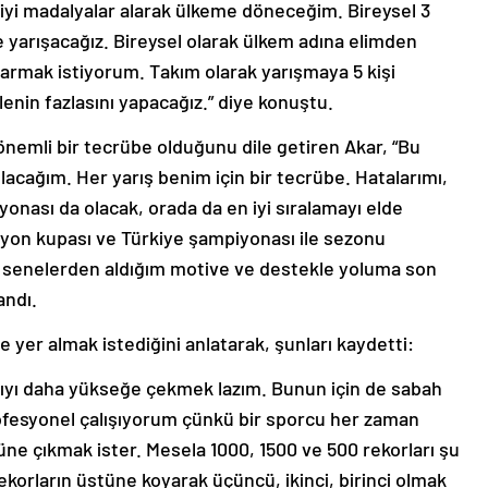
 iyi madalyalar alarak ülkeme döneceğim. Bireysel 3
e yarışacağız. Bireysel olarak ülkem adına elimden
karmak istiyorum. Takım olarak yarışmaya 5 kişi
enin fazlasını yapacağız.” diye konuştu.
önemli bir tecrübe olduğunu dile getiren Akar, “Bu
lacağım. Her yarış benim için bir tecrübe. Hatalarımı,
nası da olacak, orada da en iyi sıralamayı elde
yon kupası ve Türkiye şampiyonası ile sezonu
 senelerden aldığım motive ve destekle yoluma son
andı.
e yer almak istediğini anlatarak, şunları kaydetti:
şarıyı daha yükseğe çekmek lazım. Bunun için de sabah
esyonel çalışıyorum çünkü bir sporcu her zaman
ne çıkmak ister. Mesela 1000, 1500 ve 500 rekorları şu
orların üstüne koyarak üçüncü, ikinci, birinci olmak