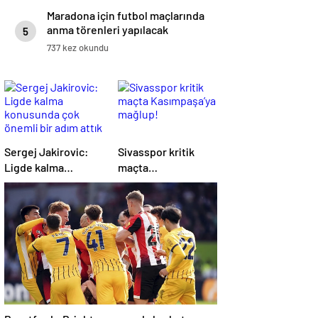
Maradona için futbol maçlarında
anma törenleri yapılacak
5
737 kez okundu
Sergej Jakirovic:
Sivasspor kritik
Ligde kalma
maçta
konusunda çok
Kasımpaşa’ya
önemli bir adım
mağlup!
attık