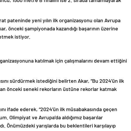
ncu, 1500 metre B finalini ise 2. sırada tamamlayarak
t pateninde yeni yılın ilk organizasyonu olan Avrupa
kar, önceki şampiyonada kazandığı başarının üzerine
etmek istiyor.
 organizasyonuna katılmak için çalışmalarını devam ettiğini
ını sürdürmek istediğini belirten Akar, “Bu 2024’ün ilk
n önceki seneki rekorların üstüne rekorlar katmak
ağını ifade ederek, “2024’ün ilk müsabakasında geçen
um. Olimpiyat ve Avrupa’da aldığımız başarılar
dı. Önümüzdeki yarışlarda bu beklentileri karşılayıp