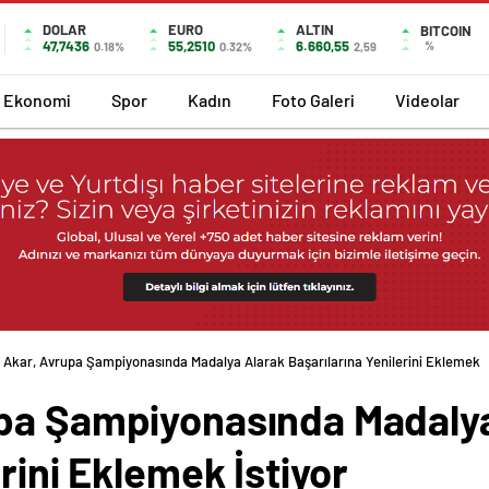
DOLAR
EURO
ALTIN
BITCOIN
47,7436
55,2510
6.660,55
%
0.18%
0.32%
2,59
Ekonomi
Spor
Kadın
Foto Galeri
Videolar
 Akar, Avrupa Şampiyonasında Madalya Alarak Başarılarına Yenilerini Eklemek
pa Şampiyonasında Madaly
rini Eklemek İstiyor