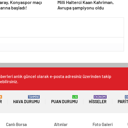
aray, Konyaspor maçı
Milli Halterci Kaan Kahriman,
larına başladı!
Avrupa şampiyonu oldu
berleri anlık güncel olarak e-posta adresiniz üzerinden takip
ebilirsiniz.
K
TAHMİNİ
LİG
EKONOMİ
E
R
HAVA DURUMU
PUAN DURUMU
HISSELER
PARI
Canlı Borsa
Altınlar
Foto Galeri