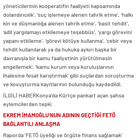
yöneticilerinin kooperatifin faaliyeti kapsamında
dolandırıcılık’, ‘suç işlemeye alenen tahrik etme’, ‘halkı
kin ve düşmanlığa alenen tahrik etme’, ‘basit tehdit’,
‘adil yargılamayı etkilemeye teşebbüs’, ‘yargı görevini
yapanı etkileme’, ‘görevi kötüye kullanma’, ‘cebir veya
tehdit kullanılarak ya da hukuka aykırı başka bir
davranışla bir kamu faaliyetinin yürütülmesin
engellemek’, ‘kamu kurum veya kuruluşlarının
ihalesine fesat karıştırmak’ gibi suçlardan soruşturma
ve kovuşturma kayıtlarının bulunduğu kaydedildi.
İLGİLİ HABER
Konya’da Kürtçe pankart açan şahsa
eylemcilerden tepki
EKREM İMAMOĞLU’NUN ADININ GEÇTİĞİ FETÖ
BAĞLANTILI ANLAŞMA
Raporda ‘FETÖ üyeliği ve örgüte finans sağlamak’