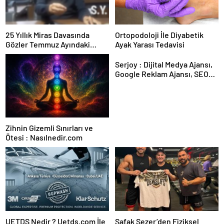
25 Yıllık Miras Davasında
Ortopodoloji İle Diyabetik
Gözler Temmuz Ayındaki
Ayak Yarası Tedavisi
Karar Duruşmasına Çevrildi
Serjoy : Dijital Medya Ajansı,
Google Reklam Ajansı, SEO
Ajansı ve Web Tasarım Ajansı
Zihnin Gizemli Sınırları ve
Ötesi : Nasılnedir.com
UETDS Nedir ? Uetds.com İle
Şafak Sezer’den Fiziksel