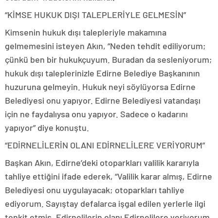
“KİMSE HUKUK DIŞI TALEPLERİYLE GELMESİN”
Kimsenin hukuk dışı talepleriyle makamına
gelmemesini isteyen Akın, “Neden tehdit ediliyorum;
çünkü ben bir hukukçuyum. Buradan da sesleniyorum;
hukuk dışı taleplerinizle Edirne Belediye Başkanının
huzuruna gelmeyin. Hukuk neyi söylüyorsa Edirne
Belediyesi onu yapıyor. Edirne Belediyesi vatandaşı
için ne faydalıysa onu yapıyor. Sadece o kadarını
yapıyor” diye konuştu.
“EDİRNELİLERİN OLANI EDİRNELİLERE VERİYORUM”
Başkan Akın, Edirne’deki otoparkları valilik kararıyla
tahliye ettiğini ifade ederek, “Valilik karar almış, Edirne
Belediyesi onu uygulayacak; otoparkları tahliye
ediyorum. Sayıştay defalarca işgal edilen yerlerle ilgi
tenkit etmiş, Edirnelilerin olanı Edirnelilere veriyorum.