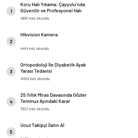
Koru Halı Yıkama: Çayyolu’nda
Güvenilir ve Profesyonel Halı
1
Temizliği
4691 kez okundu
Hikvision Kamera
2
4414 kez okundu
Ortopodoloji İle Diyabetik Ayak
Yarası Tedavisi
3
4004 kez okundu
25 Yıllık Miras Davasında Gözler
Temmuz Ayındaki Karar
4
Duruşmasına Çevrildi
3921 kez okundu
Ucuz Takipçi Satın Al
5