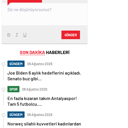
GÖNDER
SON DAKİKA
HABERLERİ
GÜNDEM
06 Ağustos 2026
Joe Biden 6 aylık hedeflerini açıkladı.
Senato buz gibi…
SPOR
06 Ağustos 2026
En fazla kızaran takım Antalyaspor!
Tam 5 futbolcu….
GÜNDEM
06 Ağustos 2026
Norweç silahlı kuvvetleri kadınlardan