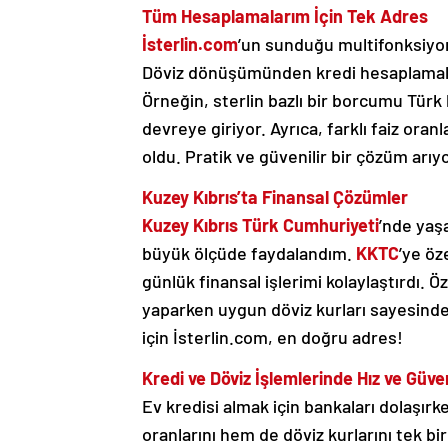
Tüm Hesaplamalarım İçin Tek Adres
İsterlin.com
’un sunduğu multifonksiyon
Döviz dönüşümünden kredi hesaplamala
Örneğin, sterlin bazlı bir borcumu Tür
devreye giriyor. Ayrıca, farklı faiz ora
oldu. Pratik ve güvenilir bir çözüm arıy
Kuzey Kıbrıs’ta Finansal Çözümler
Kuzey Kıbrıs Türk Cumhuriyeti
’nde yaşa
büyük ölçüde faydalandım.
KKTC
’ye öz
günlük finansal işlerimi kolaylaştırdı. Ö
yaparken uygun döviz kurları sayesinde
için İsterlin.com, en doğru adres!
Kredi ve Döviz İşlemlerinde Hız ve Güve
Ev kredisi almak için bankaları dolaşır
oranlarını hem de döviz kurlarını tek bir