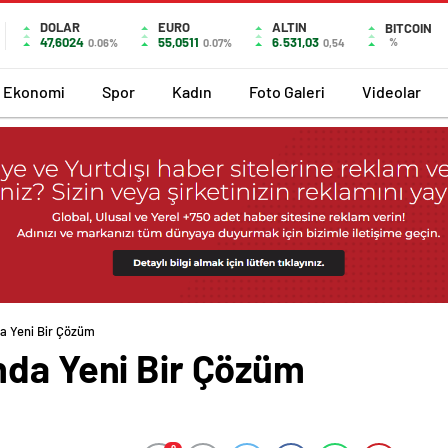
DOLAR
EURO
ALTIN
BITCOIN
47,6024
55,0511
6.531,03
%
0.06%
0.07%
0,54
Ekonomi
Spor
Kadın
Foto Galeri
Videolar
a Yeni Bir Çözüm
nda Yeni Bir Çözüm