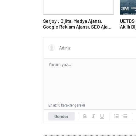
Serjoy : Dijital Medya Ajansı,
UETDS N
Google Reklam Ajansı, SEO Ajansı
Akıllı D
ve Web Tasarım Ajansı
En az 10 karakter gerekli
Gönder