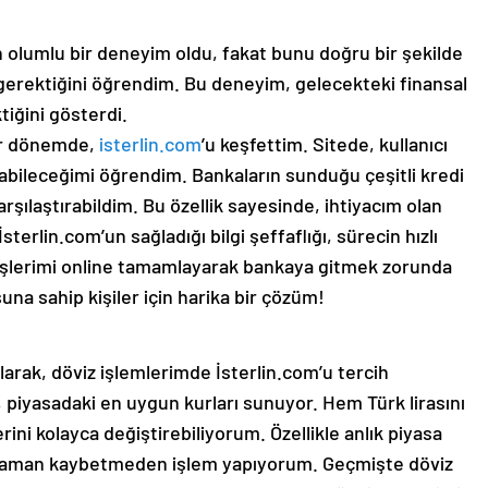
n olumlu bir deneyim oldu, fakat bunu doğru bir şekilde
k gerektiğini öğrendim. Bu deneyim, gelecekteki finansal
iğini gösterdi.
bir dönemde,
isterlin.com
’u keşfettim. Sitede, kullanıcı
abileceğimi öğrendim. Bankaların sunduğu çeşitli kredi
arşılaştırabildim. Bu özellik sayesinde, ihtiyacım olan
sterlin.com’un sağladığı bilgi şeffaflığı, sürecin hızlı
 işlerimi online tamamlayarak bankaya gitmek zorunda
na sahip kişiler için harika bir çözüm!
larak, döviz işlemlerimde İsterlin.com’u tercih
, piyasadaki en uygun kurları sunuyor. Hem Türk lirasını
rini kolayca değiştirebiliyorum. Özellikle anlık piyasa
e zaman kaybetmeden işlem yapıyorum. Geçmişte döviz