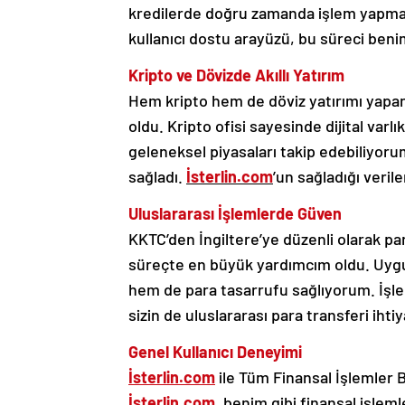
kredilerde doğru zamanda işlem yapmak 
kullanıcı dostu arayüzü, bu süreci benim
Kripto ve Dövizde Akıllı Yatırım
Hem kripto hem de döviz yatırımı yapan
oldu. Kripto ofisi sayesinde dijital varl
geleneksel piyasaları takip edebiliyor
sağladı.
İsterlin.com
’un sağladığı verile
Uluslararası İşlemlerde Güven
KKTC’den İngiltere’ye düzenli olarak p
süreçte en büyük yardımcım oldu. Uygu
hem de para tasarrufu sağlıyorum. İşlem
sizin de uluslararası para transferi ihti
Genel Kullanıcı Deneyimi
İsterlin.com
ile Tüm Finansal İşlemler 
İsterlin.com
, benim gibi finansal işleml