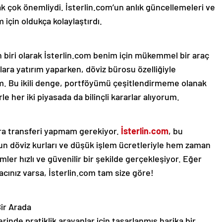
çok önemliydi. İsterlin.com’un anlık güncellemeleri ve
 için oldukça kolaylaştırdı.
 biri olarak İsterlin.com benim için mükemmel bir araç
ıklara yatırım yaparken, döviz bürosu özelliğiyle
um. Bu ikili denge, portföyümü çeşitlendirmeme olanak
rle her iki piyasada da bilinçli kararlar alıyorum.
ara transferi yapmam gerekiyor.
İsterlin.com
, bu
n döviz kurları ve düşük işlem ücretleriyle hem zaman
ler hızlı ve güvenilir bir şekilde gerçekleşiyor. Eğer
yacınız varsa, İsterlin.com tam size göre!
Bir Arada
erinde pratiklik arayanlar için tasarlanmış harika bir