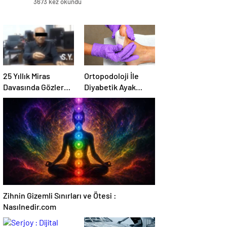
3673 kez okundu
25 Yıllık Miras
Ortopodoloji İle
Davasında Gözler
Diyabetik Ayak
Temmuz Ayındaki
Yarası Tedavisi
Karar Duruşmasına
Çevrildi
Zihnin Gizemli Sınırları ve Ötesi :
Nasılnedir.com