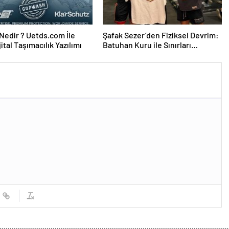
edir ? Uetds.com İle
Şafak Sezer’den Fiziksel Devrim:
ijital Taşımacılık Yazılımı
Batuhan Kuru ile Sınırları
Zorluyor!