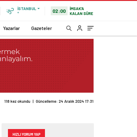
İMSAK'A
İSTANBUL
02:00
KALAN SÜRE
°
Yazarlar
Gazeteler
HIZLI YORUM YAP