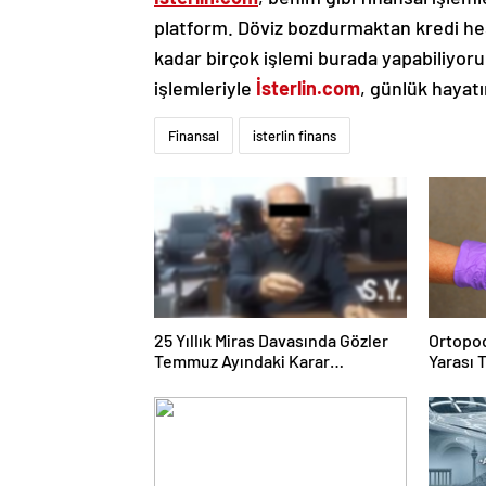
platform. Döviz bozdurmaktan kredi hes
kadar birçok işlemi burada yapabiliyorum
işlemleriyle
İsterlin.com
, günlük hayatı
Finansal
isterlin finans
25 Yıllık Miras Davasında Gözler
Ortopod
Temmuz Ayındaki Karar
Yarası 
Duruşmasına Çevrildi