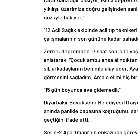
taraf daha ağır basıyor. İkinci depremi 
yıkılışı, üzerimize doğru gelişinden san
gözüyle bakıyor.”
112 Acil Sağlık ekibinde acil tıp teknik
çalışmalarının son gününe kadar sahada 
Zerrin, depremden 17 saat sonra 10 yaşı
anlatarak, “Çocuk ambulansa alındıktan 
sil, arkadaşlarım benimle alay eder. Aya
görmesini sağladım. Ama o elimi hiç bır
“15 gün boyunca eve gidemedik”
Diyarbakır Büyükşehir Belediyesi İtfaiy
anında panikle babasına koştuğunu, sar
geçtiğini ifade etti.
Serin-2 Apartmanı’nın enkazında görev y