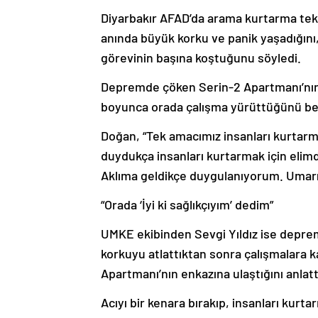
Diyarbakır AFAD’da arama kurtarma te
anında büyük korku ve panik yaşadığını, 
görevinin başına koştuğunu söyledi.
Depremde çöken Serin-2 Apartmanı’nın 
boyunca orada çalışma yürüttüğünü beli
Doğan, “Tek amacımız insanları kurtarma
duydukça insanları kurtarmak için elim
Aklıma geldikçe duygulanıyorum. Umarım
“Orada ‘İyi ki sağlıkçıyım’ dedim”
UMKE ekibinden Sevgi Yıldız ise depreme
korkuyu atlattıktan sonra çalışmalara ka
Apartmanı’nın enkazına ulaştığını anlatt
Acıyı bir kenara bırakıp, insanları kurta