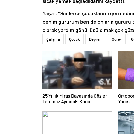
sıcak yemek sağladıklarını kaydetti.
Yaşar, “Günlerce çocuklarımı görmedim.
benim gururum ben de onların gururu ol
olarak yardım gönüllüsü olmak çok güze
Çalışma
Çocuk
Deprem
Görev
G
25 Yıllık Miras Davasında Gözler
Ortopod
Temmuz Ayındaki Karar
Yarası 
Duruşmasına Çevrildi