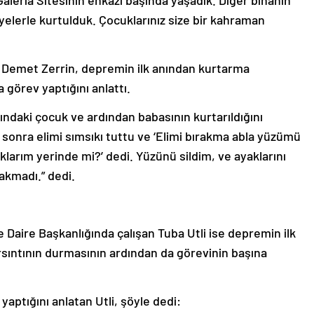
Galeria Sitesinin enkazı başında yaşadık. Diğer binanın
iyelerle kurtulduk. Çocuklarınız size bir kahraman
eri Demet Zerrin, depremin ilk anından kurtarma
görev yaptığını anlattı.
ndaki çocuk ve ardından babasının kurtarıldığını
sonra elimi sımsıkı tuttu ve ‘Elimi bırakma abla yüzümü
klarım yerinde mi?’ dedi. Yüzünü sildim, ve ayaklarını
akmadı.” dedi.
e Daire Başkanlığında çalışan Tuba Utli ise depremin ilk
sıntının durmasının ardından da görevinin başına
aptığını anlatan Utli, şöyle dedi: