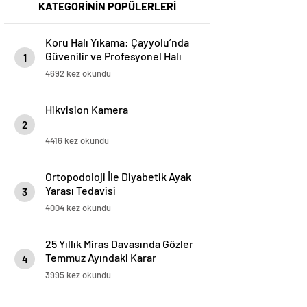
KATEGORİNİN POPÜLERLERİ
Koru Halı Yıkama: Çayyolu’nda
Güvenilir ve Profesyonel Halı
1
Temizliği
4692 kez okundu
Hikvision Kamera
2
4416 kez okundu
Ortopodoloji İle Diyabetik Ayak
Yarası Tedavisi
3
4004 kez okundu
25 Yıllık Miras Davasında Gözler
Temmuz Ayındaki Karar
4
Duruşmasına Çevrildi
3995 kez okundu