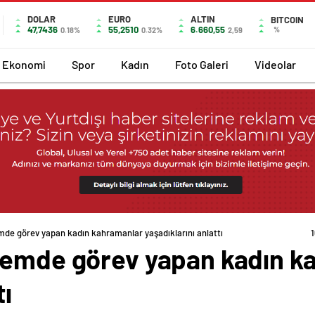
DOLAR
EURO
ALTIN
BITCOIN
47,7436
55,2510
6.660,55
%
0.18%
0.32%
2,59
Ekonomi
Spor
Kadın
Foto Galeri
Videolar
mde görev yapan kadın kahramanlar yaşadıklarını anlattı
remde görev yapan kadın k
tı