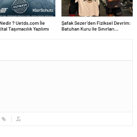
edir ? Uetds.com İle
Şafak Sezer’den Fiziksel Devrim:
ijital Taşımacılık Yazılımı
Batuhan Kuru ile Sınırları
Zorluyor!