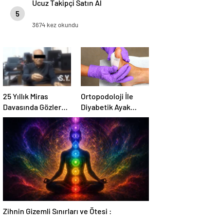
Ucuz Takipçi Satın Al
5
3674 kez okundu
25 Yıllık Miras
Ortopodoloji İle
Davasında Gözler
Diyabetik Ayak
Temmuz Ayındaki
Yarası Tedavisi
Karar Duruşmasına
Çevrildi
Zihnin Gizemli Sınırları ve Ötesi :