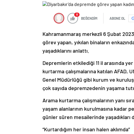
0
BEĞENDİM
ABONE OL
Kahramanmaraş merkezli 6 Şubat 2023’
görev yapan, yıkılan binaların enkazın
yaşadıklarını anlattı.
Depremlerin etkilediği 11 il arasında ye
kurtarma çalışmalarına katılan AFAD, U
Genel Müdürlüğü gibi kurum ve kuruluşl
çok sayıda depremzedenin yaşama tutu
Arama kurtarma çalışmalarının yanı sı
yaşam alanlarının kurulmasına kadar pek
günler süren mesailerinde yaşadıkları d
“Kurtardığım her insan halen aklımda”