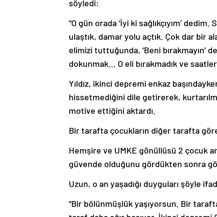
söyledi:
“O gün orada ‘İyi ki sağlıkçıyım’ dedim.
ulaştık, damar yolu açtık. Çok dar bir a
elimizi tuttuğunda, ‘Beni bırakmayın’ de
dokunmak… O eli bırakmadık ve saatlerc
Yıldız, ikinci depremi enkaz başındayken
hissetmediğini dile getirerek, kurtarıl
motive ettiğini aktardı.
Bir tarafta çocukların diğer tarafta gör
Hemşire ve UMKE gönüllüsü 2 çocuk anne
güvende olduğunu gördükten sonra göre
Uzun, o an yaşadığı duyguları şöyle ifad
“Bir bölünmüşlük yaşıyorsun. Bir taraft