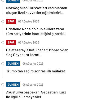
GÜNDEM
08 Ağustos 2026
Norweç silahlı kuvvetleri kadınlardan
oluşan özel kuvvetler eğitimlerini
başlattı.
SPOR
08 Ağustos 2026
Cristiano Ronaldo’nun akıllara zarar
tüm kariyerinin istatistiğini çıkardık !
SPOR
08 Ağustos 2026
Galatasaray’a kötü haber! Monaco’dan
flaş Onyekuru kararı.
GÜNDEM
08 Ağustos 2026
Trump’tan seçim sonrası ilk mülakat
GÜNDEM
08 Ağustos 2026
Avusturya başbakanı Sebastian Kurz
ile ilgili bilinmeyenler