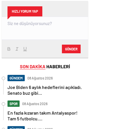
HIZLI YORUM YAP
GÖNDER
SON DAKİKA
HABERLERİ
GÜNDEM
08 Ağustos 2026
Joe Biden 6 aylık hedeflerini açıkladı.
Senato buz gibi…
SPOR
08 Ağustos 2026
En fazla kızaran takım Antalyaspor!
Tam 5 futbolcu….