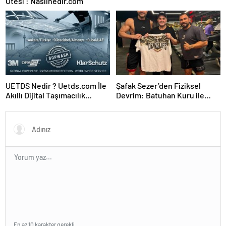
Ötesi : Nasılnedir.com
UETDS Nedir ? Uetds.com İle
Şafak Sezer’den Fiziksel
Akıllı Dijital Taşımacılık
Devrim: Batuhan Kuru ile
Yazılımı
Sınırları Zorluyor!
En az 10 karakter gerekli